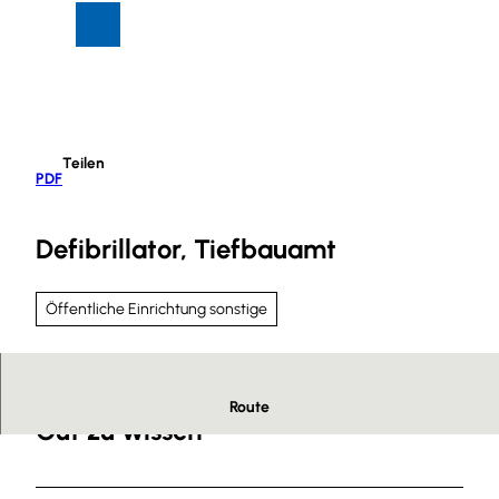
Z
Suche
Menü
u
m
I
n
h
Teilen
a
PDF
l
t
Defibrillator, Tiefbauamt
Öffentliche Einrichtung sonstige
Route
Gut zu wissen