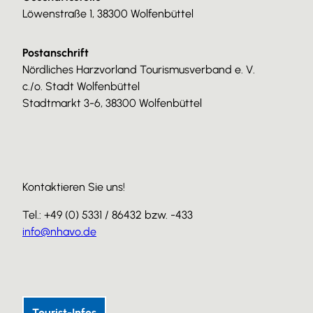
Löwenstraße 1, 38300 Wolfenbüttel
Postanschrift
Nördliches Harzvorland Tourismusverband e. V.
c./o. Stadt Wolfenbüttel
Stadtmarkt 3-6, 38300 Wolfenbüttel
Kontaktieren Sie uns!
Tel.: +49 (0) 5331 / 86432 bzw. -433
info@nhavo.de
I
F
Y
n
a
o
s
c
u
Tourist-Infos