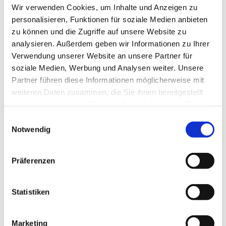
Wir verwenden Cookies, um Inhalte und Anzeigen zu
Anreise mit öffentlichen Verkehrsmitteln
personalisieren, Funktionen für soziale Medien anbieten
zu können und die Zugriffe auf unsere Website zu
analysieren. Außerdem geben wir Informationen zu Ihrer
Verwendung unserer Website an unsere Partner für
soziale Medien, Werbung und Analysen weiter. Unsere
Partner führen diese Informationen möglicherweise mit
Wir bedanken uns!
weiteren Daten zusammen, die Sie ihnen bereitgestellt
Die nachfolgenden Einrichtungen und Institutionen
haben oder die sie im Rahmen Ihrer Nutzung der Dienste
haben uns in der Vergangenheit finanziell gefördert
gesammelt haben.
E
Notwendig
i
n
w
Präferenzen
i
l
l
Statistiken
i
g
Marketing