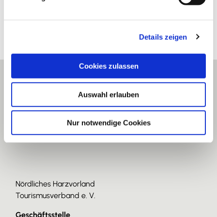
u
n
g
Details zeigen
s
a
u
Cookies zulassen
s
w
Auswahl erlauben
a
h
l
Nur notwendige Cookies
Nördliches Harzvorland
Tourismusverband e. V.
Geschäftsstelle