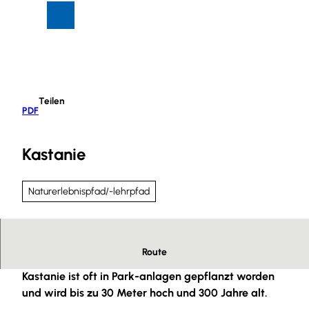
Z
Suche
Menü
u
m
I
n
h
Teilen
a
PDF
l
t
Kastanie
Naturerlebnispfad/-lehrpfad
Route
Die in Deutschland eigentlich nicht heimische
Kastanie ist oft in Park-anlagen gepflanzt worden
und wird bis zu 30 Meter hoch und 300 Jahre alt.