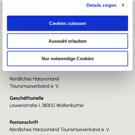
Details zeigen
s
a
u
Cookies zulassen
s
w
Auswahl erlauben
a
h
l
Nur notwendige Cookies
Nördliches Harzvorland
Tourismusverband e. V.
Geschäftsstelle
Löwenstraße 1, 38300 Wolfenbüttel
Postanschrift
Nördliches Harzvorland Tourismusverband e. V.