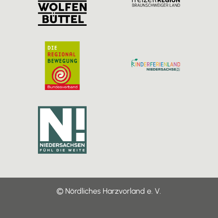
m
© Nördliches Harzvorland e. V.