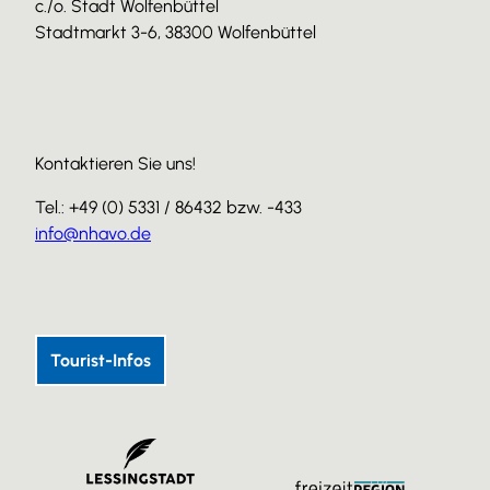
c./o. Stadt Wolfenbüttel
Stadtmarkt 3-6, 38300 Wolfenbüttel
Kontaktieren Sie uns!
Tel.: +49 (0) 5331 / 86432 bzw. -433
info@nhavo.de
I
F
Y
n
a
o
s
c
u
Tourist-Infos
t
e
T
a
b
u
g
o
b
r
o
e
a
k