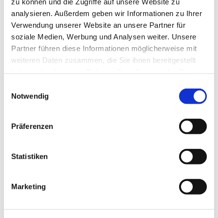
zu können und die Zugriffe auf unsere Website zu
analysieren. Außerdem geben wir Informationen zu Ihrer
Wir bedanken uns!
Verwendung unserer Website an unsere Partner für
soziale Medien, Werbung und Analysen weiter. Unsere
Die nachfolgenden Einrichtungen und Institutionen
Partner führen diese Informationen möglicherweise mit
haben uns in der Vergangenheit finanziell gefördert
weiteren Daten zusammen, die Sie ihnen bereitgestellt
haben oder die sie im Rahmen Ihrer Nutzung der Dienste
gesammelt haben.
E
Notwendig
i
n
w
Präferenzen
i
l
l
Statistiken
i
g
Marketing
u
n
g