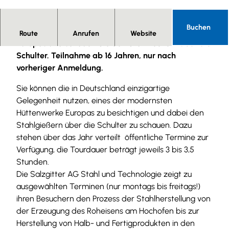
© Tourist-Information Salzgitter |
CC-BY
Buchen
Erleben Sie eines der modernsten Hüttenwerke
Route
Anrufen
Website
Europas und schauen Sie den Stahlkochern über die
Schulter. Teilnahme ab 16 Jahren, nur nach
vorheriger Anmeldung.
Sie können die in Deutschland einzigartige
Gelegenheit nutzen, eines der modernsten
Hüttenwerke Europas zu besichtigen und dabei den
Stahlgießern über die Schulter zu schauen. Dazu
stehen über das Jahr verteilt öffentliche Termine zur
Verfügung, die Tourdauer beträgt jeweils 3 bis 3,5
Stunden.
Die Salzgitter AG Stahl und Technologie zeigt zu
ausgewählten Terminen (nur montags bis freitags!)
ihren Besuchern den Prozess der Stahlherstellung von
der Erzeugung des Roheisens am Hochofen bis zur
Herstellung von Halb- und Fertigprodukten in den