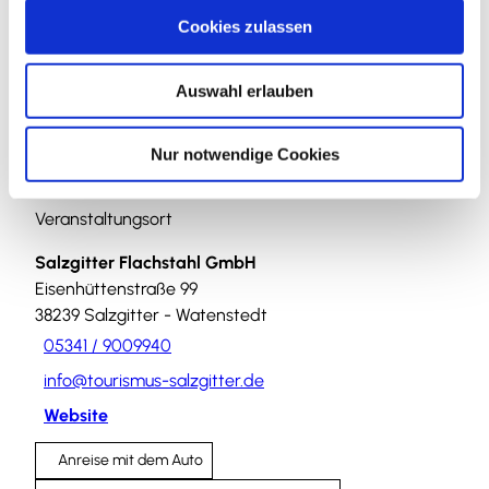
u
In der Nähe
Cookies zulassen
Auf der Karte anschauen
s
w
Auswahl erlauben
a
Veranstaltung
h
l
Nur notwendige Cookies
Veranstaltungsort
Salzgitter Flachstahl GmbH
Eisenhüttenstraße 99
38239
Salzgitter
- Watenstedt
05341 / 9009940
info@tourismus-salzgitter.de
Website
Anreise mit dem Auto