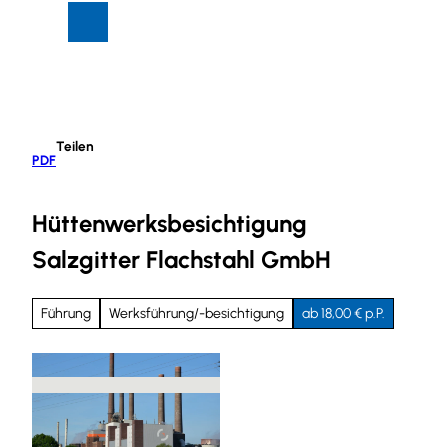
Z
Suche
Menü
u
m
I
n
h
Teilen
a
PDF
l
t
Hüttenwerksbesichtigung
Salzgitter Flachstahl GmbH
Führung
Werksführung/-besichtigung
ab 18,00 € p.P.