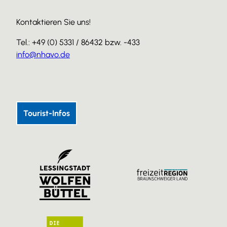
Kontaktieren Sie uns!
Tel.: +49 (0) 5331 / 86432 bzw. -433
info@nhavo.de
I
F
Y
n
a
o
s
c
u
Tourist-Infos
t
e
T
a
b
u
g
o
b
r
o
e
a
k
m