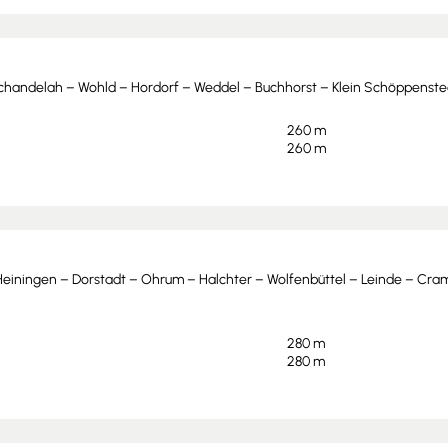
chandelah – Wohld – Hordorf – Weddel – Buchhorst – Klein Schöppenst
260 m
260 m
einingen – Dorstadt – Ohrum – Halchter – Wolfenbüttel – Leinde – Cra
280 m
280 m