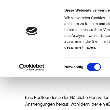
Z
Radfahren
u
Diese Webseite verwende
m
Wir verwenden Cookies, um
Unsere schönsten Routen
Natur & Aktiv
Kultur & Erlebnis
Kulinarik
I
anbieten zu können und di
n
Informationen zu Ihrer Ve
und Analysen weiter. Unse
h
zusammen, die Sie ihnen b
a
b
gesammelt haben.
l
t
i
E
Notwendig
Sie sind hier
Nördliches Harzvorland
Natur & Aktiv
Radfahren
i
n
t
w
i
l
t
Eine Radtour durch das Nördliche Harzvorland
l
Anstrengungen heraus. Wohl dem, der ein eB
i