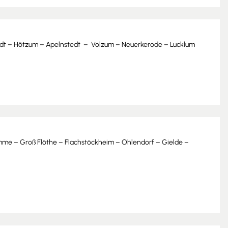
edt – Hötzum – Apelnstedt – Volzum – Neuerkerode – Lucklum
mme – Groß Flöthe – Flachstöckheim – Ohlendorf – Gielde –