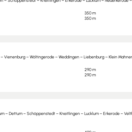
n – Schöppenstedt – Kneitlingen – Erkerode – Lucklum – Neuerkerode –
350 m
350 m
 – Vienenburg – Wöltingerode – Weddingen – Liebenburg – Klein Mahner
290 m
290 m
m – Dettum – Schöppenstedt – Kneitlingen – Lucklum – Erkerode – Vel