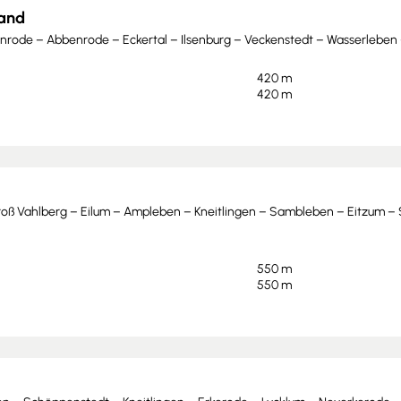
land
ode – Abbenrode – Eckertal – Ilsenburg – Veckenstedt – Wasserleben –
420 m
420 m
roß Vahlberg – Eilum – Ampleben – Kneitlingen – Sambleben – Eitzum – 
550 m
550 m