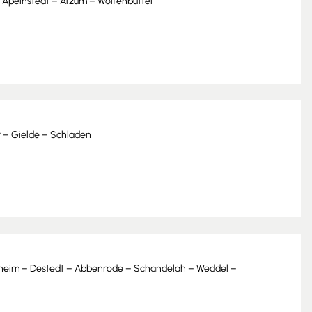
 Apelnstedt – Atzum – Wolfenbüttel
 – Gielde – Schladen
theim – Destedt – Abbenrode – Schandelah – Weddel –