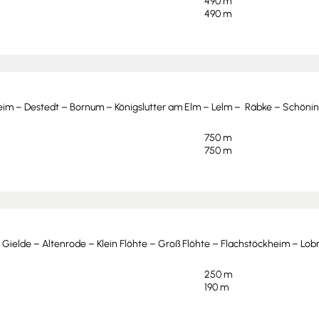
490 m
490 m
heim – Destedt – Bornum – Königslutter am Elm – Lelm – Räbke – Schön
750 m
750 m
 Gielde – Altenrode – Klein Flöhte – Groß Flöhte – Flachstöckheim – Lo
250 m
190 m