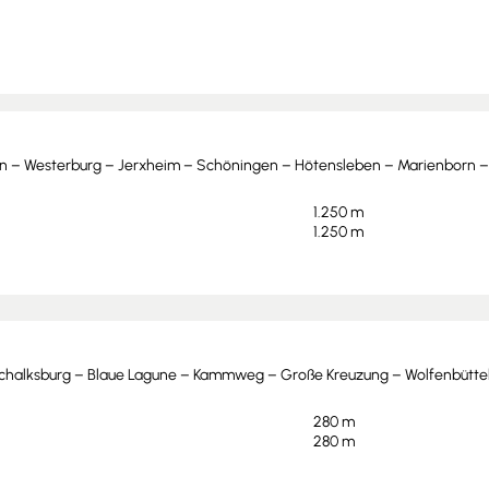
n – Westerburg – Jerxheim – Schöningen – Hötensleben – Marienborn – 
1.250 m
1.250 m
Schalksburg – Blaue Lagune – Kammweg – Große Kreuzung – Wolfenbütte
280 m
280 m