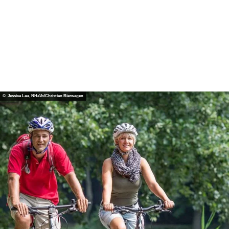
Chris
tian B
ierwa
gen |
© Jessica Lau, NHaVo/Christian Bierwagen
CC-B
Y
UNESCO-Geopark
Harz - Braunschweiger Land - Ostfalen