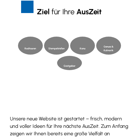
Z
Suche
Menü
Ziel
für Ihre
AusZeit
u
m
I
n
h
Genuss &
a
Radtouren
Stempelstellen
Kanu
Kulinarik
l
t
Gastgeber
Unsere neue Website ist gestartet – frisch, modern
und voller Ideen für Ihre nächste AusZeit. Zum Anfang
zeigen wir Ihnen bereits eine große Vielfalt an