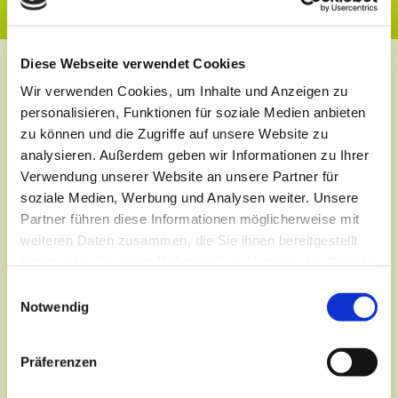
Diese Webseite verwendet Cookies
Wir verwenden Cookies, um Inhalte und Anzeigen zu
personalisieren, Funktionen für soziale Medien anbieten
zu können und die Zugriffe auf unsere Website zu
analysieren. Außerdem geben wir Informationen zu Ihrer
Verwendung unserer Website an unsere Partner für
soziale Medien, Werbung und Analysen weiter. Unsere
Partner führen diese Informationen möglicherweise mit
weiteren Daten zusammen, die Sie ihnen bereitgestellt
WANDERN
haben oder die sie im Rahmen Ihrer Nutzung der Dienste
gesammelt haben.
Auf Schritt und Tritt
E
Notwendig
ins Naturerlebnis
i
n
Höhenzüge, stille Wälder und weite Blicke – das
w
Präferenzen
Nördliche Harzvorland zu Fuß entdecken
i
l