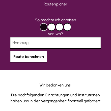
Routenplaner
So möchte ich anreisen
m
m
z
mit
mit
zu
i
i
u
Von wo?
dem
Bus
Fuß
t
t
F
Auto
oder
Bahn
d
B
u
e
u
ß
m
s
Route berechnen
A
o
u
d
t
e
o
r
Wir bedanken uns!
B
a
Die nachfolgenden Einrichtungen und Institutionen
h
haben uns in der Vergangenheit finanziell gefördert
n