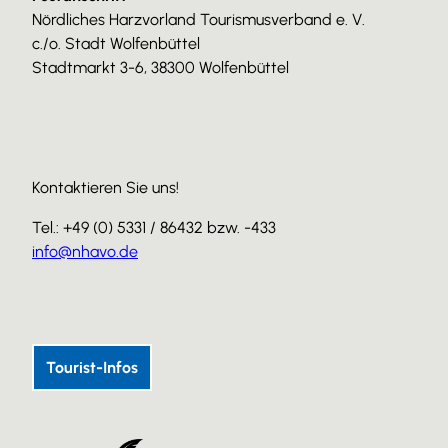
Nördliches Harzvorland Tourismusverband e. V.
f
c./o. Stadt Wolfenbüttel
n
Stadtmarkt 3-6, 38300 Wolfenbüttel
e
n
Kontaktieren Sie uns!
Tel.: +49 (0) 5331 / 86432 bzw. -433
info@nhavo.de
I
F
Y
n
a
o
s
c
u
Tourist-Infos
t
e
T
a
b
u
g
o
b