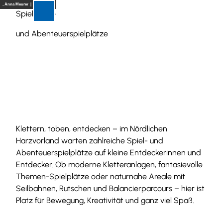
Z
, Anna Meurer |
CC-BY-SA
Spielplätze
Suche
Menü
u
m
und Abenteuerspielplätze
I
n
h
b
a
l
i
t
t
Klettern, toben, entdecken – im Nördlichen
t
Harzvorland warten zahlreiche Spiel- und
e
Abenteuerspielplätze auf kleine Entdeckerinnen und
Entdecker. Ob moderne Kletteranlagen, fantasievolle
w
Themen-Spielplätze oder naturnahe Areale mit
Seilbahnen, Rutschen und Balancierparcours – hier ist
e
Platz für Bewegung, Kreativität und ganz viel Spaß.
i