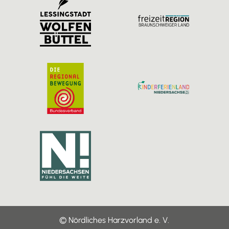
r
o
e
a
k
m
© Nördliches Harzvorland e. V.