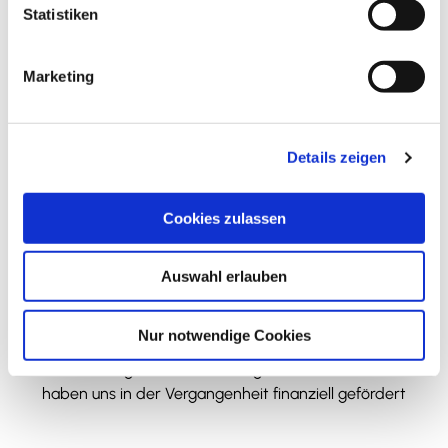
l
Statistiken
DERSchmidt
i
Halchtersche Str. 33
g
Marketing
38304
Wolfenbüttel
u
+49 5331 7 884151
n
g
veranstaltung@der-schmidt.de
Details zeigen
s
Website
a
u
Cookies zulassen
s
w
Auswahl erlauben
a
h
l
Wir bedanken uns!
Nur notwendige Cookies
Die nachfolgenden Einrichtungen und Institutionen
haben uns in der Vergangenheit finanziell gefördert