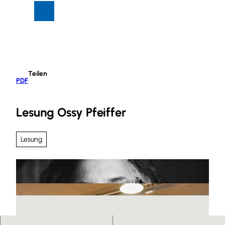
Z
Suche
Menü
u
m
I
n
h
Teilen
a
PDF
l
t
Lesung Ossy Pfeiffer
Lesung