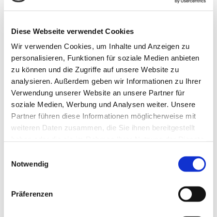
Essen & Trinken
Diese Webseite verwendet Cookies
Wir verwenden Cookies, um Inhalte und Anzeigen zu
personalisieren, Funktionen für soziale Medien anbieten
Veranstaltungsort
zu können und die Zugriffe auf unsere Website zu
analysieren. Außerdem geben wir Informationen zu Ihrer
DERSchmidt
Verwendung unserer Website an unsere Partner für
Halchtersche Str. 33
soziale Medien, Werbung und Analysen weiter. Unsere
38304
Wolfenbüttel
Partner führen diese Informationen möglicherweise mit
+49 5331 7 884151
weiteren Daten zusammen, die Sie ihnen bereitgestellt
veranstaltung@der-schmidt.de
haben oder die sie im Rahmen Ihrer Nutzung der Dienste
gesammelt haben.
E
Website
Notwendig
i
Anreise mit dem Auto
n
w
Anreise mit öffentlichen Verkehrsmitteln
Präferenzen
i
l
Veranstalter