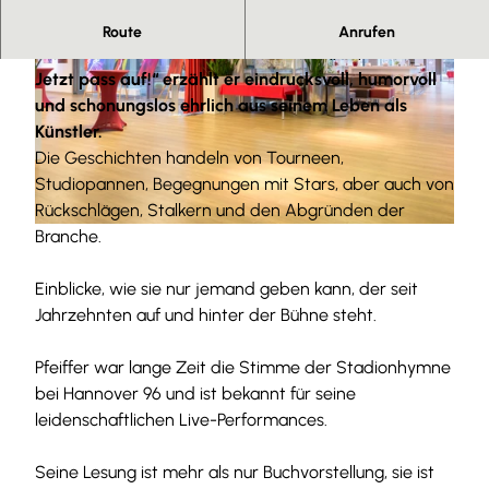
Ossy Pfeiffer ist Musiker, Multiinstrumentalist,
Route
Anrufen
Produzent und Autor. In seinem Buch „So, Alter!
Jetzt pass auf!“ erzählt er eindrucksvoll, humorvoll
und schonungslos ehrlich aus seinem Leben als
Künstler.
Die Geschichten handeln von Tourneen,
Studiopannen, Begegnungen mit Stars, aber auch von
© Ossy Pfeiffer
Rückschlägen, Stalkern und den Abgründen der
Branche.
© Denver Künzer |
CC-BY-SA
Einblicke, wie sie nur jemand geben kann, der seit
Jahrzehnten auf und hinter der Bühne steht.
Pfeiffer war lange Zeit die Stimme der Stadionhymne
bei Hannover 96 und ist bekannt für seine
leidenschaftlichen Live-Performances.
Seine Lesung ist mehr als nur Buchvorstellung, sie ist