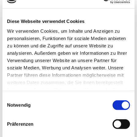
Veranstaltung
Essen & Trinken
Diese Webseite verwendet Cookies
Wir verwenden Cookies, um Inhalte und Anzeigen zu
personalisieren, Funktionen für soziale Medien anbieten
zu können und die Zugriffe auf unsere Website zu
Veranstaltungsort
analysieren. Außerdem geben wir Informationen zu Ihrer
DERSchmidt
Verwendung unserer Website an unsere Partner für
Halchtersche Str. 33
soziale Medien, Werbung und Analysen weiter. Unsere
38304
Wolfenbüttel
Partner führen diese Informationen möglicherweise mit
+49 5331 7 884151
weiteren Daten zusammen, die Sie ihnen bereitgestellt
haben oder die sie im Rahmen Ihrer Nutzung der Dienste
veranstaltung@der-schmidt.de
gesammelt haben.
E
Website
Notwendig
i
n
Anreise mit dem Auto
w
Präferenzen
Anreise mit öffentlichen Verkehrsmitteln
i
l