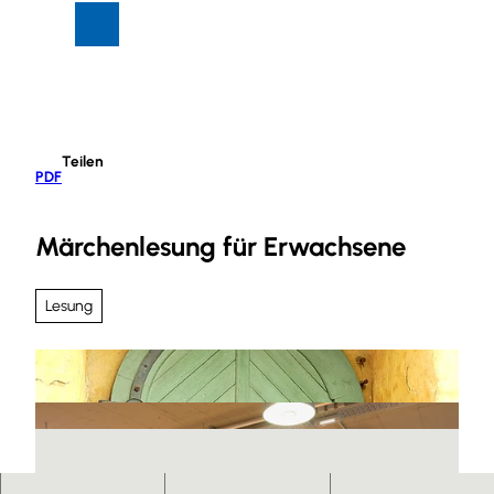
Z
Suche
Menü
u
m
I
n
h
Teilen
a
PDF
l
t
Märchenlesung für Erwachsene
Lesung