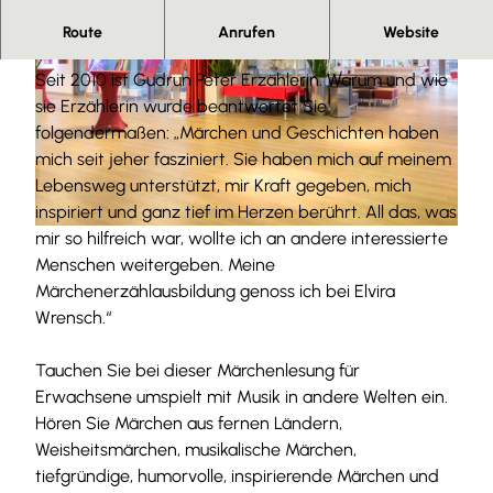
Gudrun Peter verzaubert Ihre Gäste mit ihrer
Route
Anrufen
Website
Stimme und diversen Musikinstrumenten.
Seit 2010 ist Gudrun Peter Erzählerin. Warum und wie
sie Erzählerin wurde beantwortet Sie
folgendermaßen: „Märchen und Geschichten haben
mich seit jeher fasziniert. Sie haben mich auf meinem
Lebensweg unterstützt, mir Kraft gegeben, mich
© Gudrun Peter, Picasa
inspiriert und ganz tief im Herzen berührt. All das, was
mir so hilfreich war, wollte ich an andere interessierte
© Denver Künzer |
CC-BY-SA
Menschen weitergeben. Meine
Märchenerzählausbildung genoss ich bei Elvira
Wrensch.“
Tauchen Sie bei dieser Märchenlesung für
Erwachsene umspielt mit Musik in andere Welten ein.
Hören Sie Märchen aus fernen Ländern,
Weisheitsmärchen, musikalische Märchen,
tiefgründige, humorvolle, inspirierende Märchen und