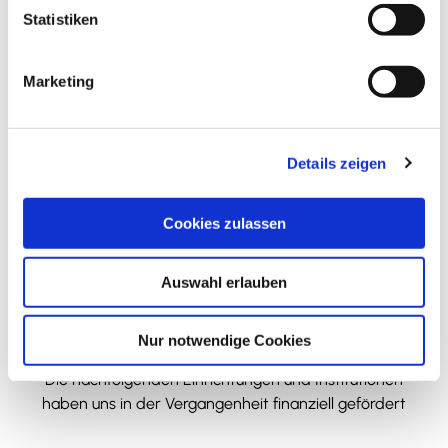
Veranstalter
l
Statistiken
DerSchmidt
i
Halchtersche Str. 33
g
Marketing
38304
Wolfenbüttel
u
n
05331884151
g
walburga.schmidt@der-schmidt.de
Details zeigen
s
Website
a
u
Cookies zulassen
s
w
Auswahl erlauben
a
h
l
Wir bedanken uns!
Nur notwendige Cookies
Die nachfolgenden Einrichtungen und Institutionen
haben uns in der Vergangenheit finanziell gefördert