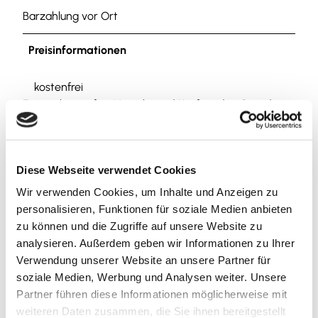
Barzahlung vor Ort
Preisinformationen
kostenfrei
Eintritt kostenfrei, Verzehr und Kauf an den Ständen
natürlich kostenpflichtig
Autor:in
Diese Webseite verwendet Cookies
der jeweilige Veranstaltende
Wir verwenden Cookies, um Inhalte und Anzeigen zu
personalisieren, Funktionen für soziale Medien anbieten
Organisation
zu können und die Zugriffe auf unsere Website zu
Veranstaltungskalender für die Region, ein Service
analysieren. Außerdem geben wir Informationen zu Ihrer
der Allianz für die Region GmbH
Verwendung unserer Website an unsere Partner für
soziale Medien, Werbung und Analysen weiter. Unsere
Lizenz (Stammdaten)
Partner führen diese Informationen möglicherweise mit
weiteren Daten zusammen, die Sie ihnen bereitgestellt
der jeweilige Veranstaltende