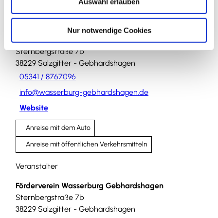
Auswahl erlauben
a
h
Veranstaltungsort
l
Nur notwendige Cookies
Wasserburg Gebhardshagen
Sternbergstraße 7b
38229
Salzgitter
- Gebhardshagen
05341 / 8767096
info@wasserburg-gebhardshagen.de
Website
Anreise mit dem Auto
Anreise mit öffentlichen Verkehrsmitteln
Veranstalter
Förderverein Wasserburg Gebhardshagen
Sternbergstraße 7b
38229
Salzgitter
- Gebhardshagen