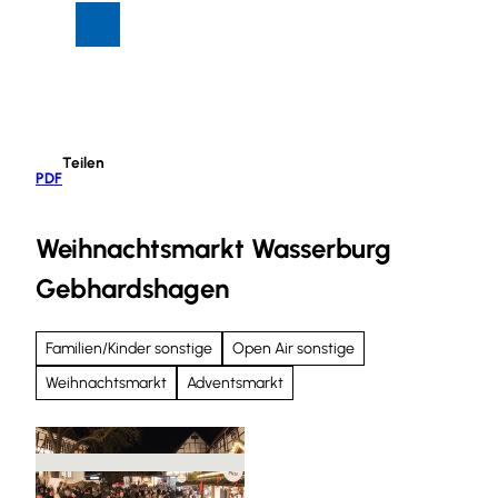
Z
Suche
Menü
u
m
I
n
h
Teilen
a
PDF
l
t
Weihnachtsmarkt Wasserburg
Gebhardshagen
Familien/Kinder sonstige
Open Air sonstige
Weihnachtsmarkt
Adventsmarkt