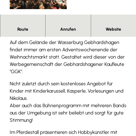
© André Kugellis
Besinnliches im Burginnenhof, im Herrenhaus und im
Route
Anrufen
Website
Pferdestall.
Auf dem Gelände der Wasserburg Gebhardshagen
findet immer am ersten Adventswochenende der
Weihnachtsmarkt statt. Gestaltet wird dieser von der
Werbegemeinschaft der Gebhardshagener Kaufleute
"GGK".
Nicht zuletzt durch sein kostenloses Angebot für
Kinder mit Kinderkarussell, Kasperle, Vorlesungen und
Nikolaus.
Aber auch das Bühnenprogramm mit mehreren Bands
aus der Umgebung ist sehr beliebt und sorgt für gute
Stimmung!
Im Pferdestall präsentieren sich Hobbykünstler mit