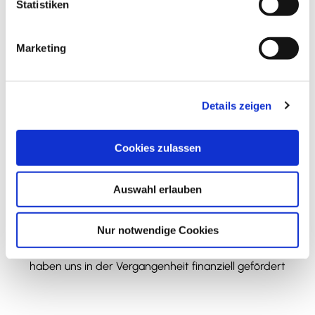
+49 5331 / 908667
l
Statistiken
i
info@asiahouse-wf.de
g
Website
Marketing
u
Facebook
n
g
Anreise mit dem Auto
Details zeigen
s
Anreise mit öffentlichen Verkehrsmitteln
a
u
Cookies zulassen
s
w
Auswahl erlauben
a
h
Wir bedanken uns!
l
Nur notwendige Cookies
Die nachfolgenden Einrichtungen und Institutionen
haben uns in der Vergangenheit finanziell gefördert