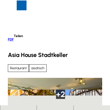
Z
Suche
Menü
u
m
I
n
h
Teilen
a
PDF
l
t
Asia House Stadtkeller
Restaurant
asiatisch