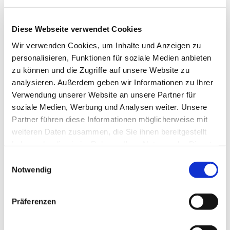
Diese Webseite verwendet Cookies
In der Nähe
Auf der Karte anschauen
Wir verwenden Cookies, um Inhalte und Anzeigen zu
personalisieren, Funktionen für soziale Medien anbieten
zu können und die Zugriffe auf unsere Website zu
Veranstaltung
analysieren. Außerdem geben wir Informationen zu Ihrer
Verwendung unserer Website an unsere Partner für
soziale Medien, Werbung und Analysen weiter. Unsere
Sehenswertes
Partner führen diese Informationen möglicherweise mit
weiteren Daten zusammen, die Sie ihnen bereitgestellt
Touren
haben oder die sie im Rahmen Ihrer Nutzung der Dienste
gesammelt haben.
E
Notwendig
i
Pächter/Betreiber
n
w
Präferenzen
Kanzleistraße 20
i
38300
Wolfenbüttel
l