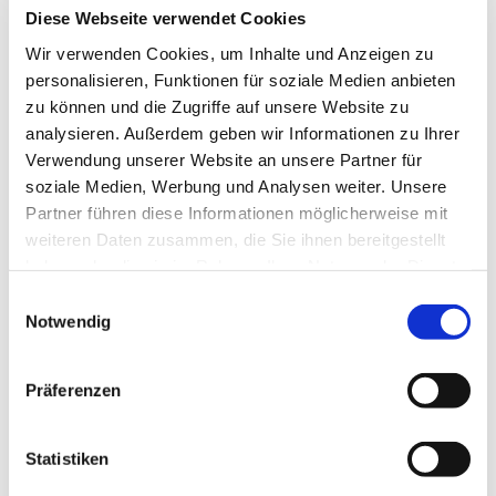
Diese Webseite verwendet Cookies
Wir verwenden Cookies, um Inhalte und Anzeigen zu
Sehenswertes
personalisieren, Funktionen für soziale Medien anbieten
zu können und die Zugriffe auf unsere Website zu
Touren
analysieren. Außerdem geben wir Informationen zu Ihrer
Verwendung unserer Website an unsere Partner für
soziale Medien, Werbung und Analysen weiter. Unsere
Partner führen diese Informationen möglicherweise mit
Pächter/Betreiber
weiteren Daten zusammen, die Sie ihnen bereitgestellt
Lange Herzogstraße 51
haben oder die sie im Rahmen Ihrer Nutzung der Dienste
38300
Wolfenbüttel
gesammelt haben.
E
+49 5331 / 5397
Notwendig
i
n
+49 176 / 22960223
w
anneholzapfel@googlemail.com
Präferenzen
i
Website
l
l
Statistiken
Blog
i
Facebook