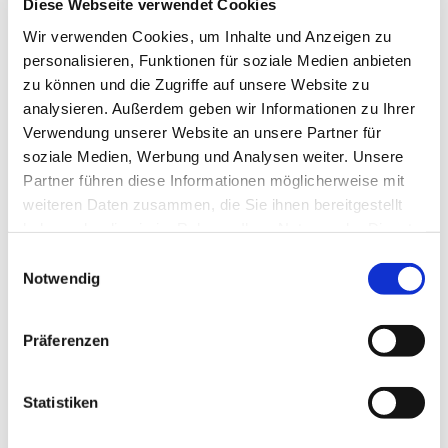
Diese Webseite verwendet Cookies
Veranstaltung
Wir verwenden Cookies, um Inhalte und Anzeigen zu
Sehenswertes
personalisieren, Funktionen für soziale Medien anbieten
zu können und die Zugriffe auf unsere Website zu
analysieren. Außerdem geben wir Informationen zu Ihrer
Touren
Verwendung unserer Website an unsere Partner für
soziale Medien, Werbung und Analysen weiter. Unsere
Partner führen diese Informationen möglicherweise mit
weiteren Daten zusammen, die Sie ihnen bereitgestellt
Pächter/Betreiber
haben oder die sie im Rahmen Ihrer Nutzung der Dienste
Lange Herzogstraße 46
gesammelt haben.
E
38300
Wolfenbüttel
Notwendig
i
+49 5331 / 6795472
n
+49 172 / 4721780
w
Präferenzen
i
Website
l
Blog
l
Statistiken
Facebook
i
YouTube