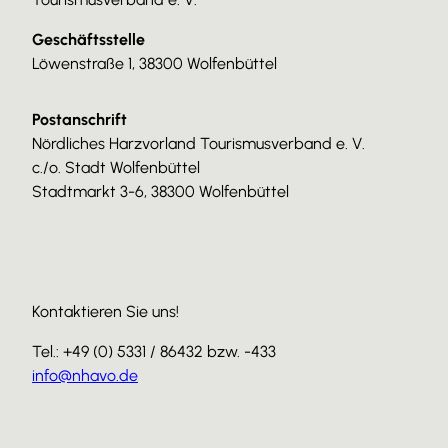
Geschäftsstelle
Löwenstraße 1, 38300 Wolfenbüttel
Postanschrift
Nördliches Harzvorland Tourismusverband e. V.
c./o. Stadt Wolfenbüttel
Stadtmarkt 3-6, 38300 Wolfenbüttel
Kontaktieren Sie uns!
Tel.: +49 (0) 5331 / 86432 bzw. -433
info@nhavo.de
I
F
Y