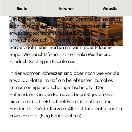
Herzlich willkommen.
Route
Anrufen
Website
... in Döhren gibt es nicht nur im Sommer Eis, sondern
© Beate Ziehres |
CC-BY-SA
© Beate Ziehres |
CC-BY-SA
auch im Winter. Lediglich die Öffnungszeiten sind
etwas eingeschränkt. Und das Angebot
unterscheidet sich: „Im Winter verkaufen wir weniger
Sorbet, dafür eher Sorten mit Zimt oder Pflaume.“
© Beate Ziehres |
CC-BY-SA
Sogar Weihnachtsfeiern richten Erika Miethe und
Friedrich Söchtig im Eiscafé aus.
In der warmen Jahreszeit sind aber nach wie vor die
etwa 100 Plätze im Hof am beliebtesten, zumal es
immer sonnige und schattige Tische gibt. Der
Hofhund, ein Golden Retriever, begrüßt jeden Gast
einzeln und schließt schnell Freundschaft mit den
Hunden der Gäste. Kurzum: Alles ist total entspannt in
Erikas Eiscafé. (Blog Beate Ziehres)