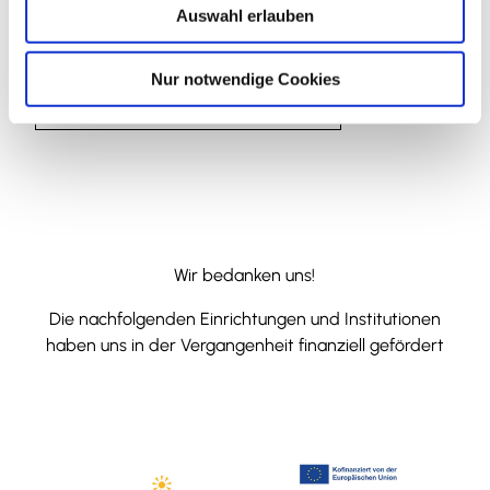
Website
Auswahl erlauben
a
Facebook
h
l
Anreise mit dem Auto
Nur notwendige Cookies
Anreise mit öffentlichen Verkehrsmitteln
Wir bedanken uns!
Die nachfolgenden Einrichtungen und Institutionen
haben uns in der Vergangenheit finanziell gefördert