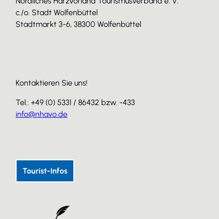
Nördliches Harzvorland Tourismusverband e. V.
c./o. Stadt Wolfenbüttel
Stadtmarkt 3-6, 38300 Wolfenbüttel
Kontaktieren Sie uns!
Tel.: +49 (0) 5331 / 86432 bzw. -433
info@nhavo.de
I
F
Y
n
a
o
s
c
u
Tourist-Infos
t
e
T
a
b
u
g
o
b
r
o
e