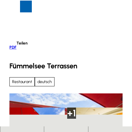
Z
Suche
Menü
u
m
I
n
h
Teilen
a
PDF
l
t
Fümmelsee Terrassen
Restaurant
deutsch