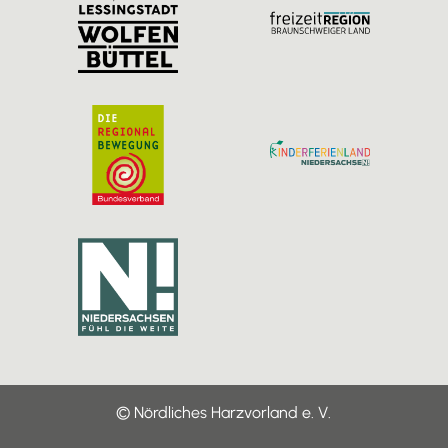
a
k
m
© Nördliches Harzvorland e. V.