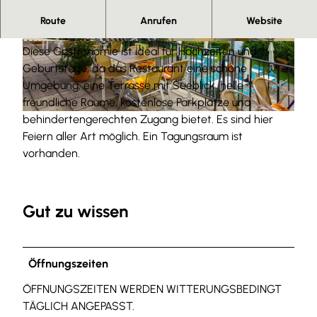
Im Sommer ein Genuß das ganze Jahr für
Route
Anrufen
Website
Feierlichkeiten zu nutzen
© Frank Rutzen
© Frank Rutzen
Diese Gastronomie ist ideal für Hochzeiten und
Geburtstage, da das Restaurant eine schöne
Umgebung, eine Terrasse mit Seeblick, helle
freundliche Räume, kostenlose Parkplätze und
behindertengerechten Zugang bietet. Es sind hier
© Frank Rutzen
Feiern aller Art möglich. Ein Tagungsraum ist
vorhanden.
Gut zu wissen
Öffnungszeiten
ÖFFNUNGSZEITEN WERDEN WITTERUNGSBEDINGT
TÄGLICH ANGEPASST.