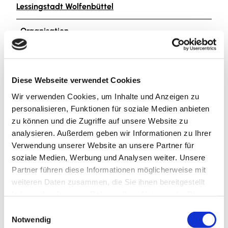
Lessingstadt Wolfenbüttel
Organisation
Lessingstadt Wolfenbüttel
Lizenz (Stammdaten)
Diese Webseite verwendet Cookies
Lessingstadt Wolfenbüttel
Wir verwenden Cookies, um Inhalte und Anzeigen zu
personalisieren, Funktionen für soziale Medien anbieten
zu können und die Zugriffe auf unsere Website zu
analysieren. Außerdem geben wir Informationen zu Ihrer
Verwendung unserer Website an unsere Partner für
soziale Medien, Werbung und Analysen weiter. Unsere
Partner führen diese Informationen möglicherweise mit
In der Nähe
Auf der Karte anschauen
weiteren Daten zusammen, die Sie ihnen bereitgestellt
haben oder die sie im Rahmen Ihrer Nutzung der Dienste
gesammelt haben.
E
Notwendig
Sehenswertes
i