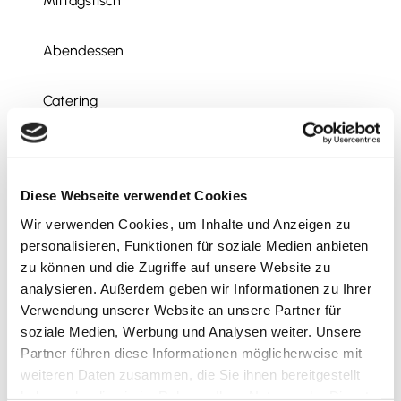
Mittagstisch
Abendessen
Catering
Social Media
Blog
Diese Webseite verwendet Cookies
Facebook
Instagram
Wir verwenden Cookies, um Inhalte und Anzeigen zu
YouTube
personalisieren, Funktionen für soziale Medien anbieten
zu können und die Zugriffe auf unsere Website zu
Weitere Infos
analysieren. Außerdem geben wir Informationen zu Ihrer
Verwendung unserer Website an unsere Partner für
Hochzeiten und Essen zum Mitnehmen möglich
soziale Medien, Werbung und Analysen weiter. Unsere
Partner führen diese Informationen möglicherweise mit
Autor:in
weiteren Daten zusammen, die Sie ihnen bereitgestellt
Lessingstadt Wolfenbüttel
haben oder die sie im Rahmen Ihrer Nutzung der Dienste