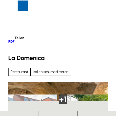
Z
Suche
Menü
u
m
I
n
h
Teilen
a
PDF
l
t
La Domenica
Restaurant
italienisch, mediterran