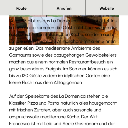
Das beliebte italienische Restaurant im Leibnizhaus
Route
Anrufen
Website
direkt am Schlossplatz
© Denver Künzer |
CC-BY-SA
© Denver Künzer |
CC-BY-SA
Seit 1985 gibt es das La Domenica in Wolfenbüttel. Ins
La Domenica kommen die Gäste nicht nur wegen der
ausgezeichneten italienischen Küche, sondern auch,
um die unvergleichliche Atmosphäre mit allen Sinnen
zu genießen. Das mediterrane Ambiente des
© Denver Künzer |
CC-BY-SA
Gastraums sowie des dazugehörigen Gewölbekellers
machen aus einem normalen Restaurantbesuch ein
ganz besonderes Ereignis. Im Sommer können es sich
bis zu 120 Gäste zudem im idyllischen Garten eine
kleine Flucht aus dem Alltag gönnen.
Auf der Speisekarte des La Domenica stehen die
Klassiker Pizza und Pasta, natürlich alles hausgemacht
mit frischen Zutaten, aber auch saisonale und
anspruchsvolle mediterrane Küche. Der Wirt
Francesco ist mit Leib und Seele Gastronom und der