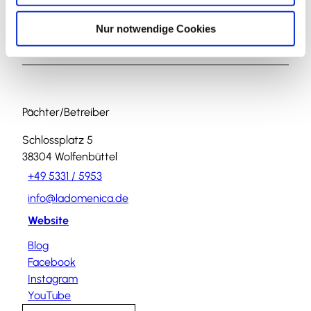
h
Sehenswertes
l
Nur notwendige Cookies
Touren
Pächter/Betreiber
Schlossplatz 5
38304
Wolfenbüttel
+49 5331 / 5953
info@ladomenica.de
Website
Blog
Facebook
Instagram
YouTube