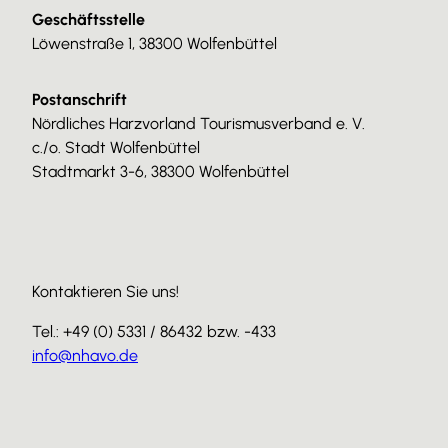
Geschäftsstelle
Löwenstraße 1, 38300 Wolfenbüttel
Postanschrift
Nördliches Harzvorland Tourismusverband e. V.
c./o. Stadt Wolfenbüttel
Stadtmarkt 3-6, 38300 Wolfenbüttel
Kontaktieren Sie uns!
Tel.: +49 (0) 5331 / 86432 bzw. -433
info@nhavo.de
I
F
Y
n
a
o