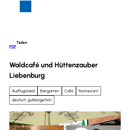
Z
Suche
Menü
u
m
I
n
h
Teilen
a
PDF
l
t
Waldcafé und Hüttenzauber
Liebenburg
Ausflugslokal
Biergarten
Café
Restaurant
deutsch, gutbürgerlich