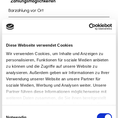
Zahlungsmöglichkeiten
Barzahlung vor Ort
Küchenangebote
Mittagstisch
Diese Webseite verwendet Cookies
Abendessen
Wir verwenden Cookies, um Inhalte und Anzeigen zu
personalisieren, Funktionen für soziale Medien anbieten
Kaffee und Kuchen
zu können und die Zugriffe auf unsere Website zu
analysieren. Außerdem geben wir Informationen zu Ihrer
Anreise & Parken
Verwendung unserer Website an unsere Partner für
soziale Medien, Werbung und Analysen weiter. Unsere
Parkplätze sind vorhanden. Die Haltestelle Abzweig
Partner führen diese Informationen möglicherweise mit
Schulzentrum der Linie 860 befindet sich nur wenige
weiteren Daten zusammen, die Sie ihnen bereitgestellt
Gehminuten vom Café entfernt.
haben oder die sie im Rahmen Ihrer Nutzung der Dienste
gesammelt haben.
E
Autor:in
Notwendig