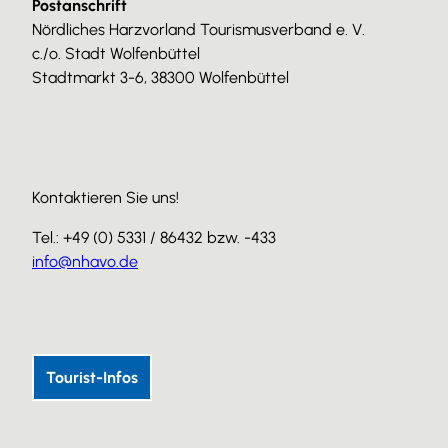
Postanschrift
Nördliches Harzvorland Tourismusverband e. V.
c./o. Stadt Wolfenbüttel
Stadtmarkt 3-6, 38300 Wolfenbüttel
Kontaktieren Sie uns!
Tel.: +49 (0) 5331 / 86432 bzw. -433
info@nhavo.de
I
F
Y
n
a
o
s
c
u
Tourist-Infos
t
e
T
a
b
u
g
o
b