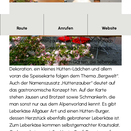
Herzlich willkommen.
Route
Anrufen
Website
In Liebenburg verwöhnt die Gäste die Gaststätte
©
CC-BY-SA
©
CC-BY-SA
"Waldcafé & Hüttenzauber" mit Schmankerln nach
Allgäuer Art. Von Salzgitter-Bad erreicht man das
Lokal gut zu Fuß oder mit dem Fahrrad.
Das Ambiente im Haus und im Garten, die liebevolle
Dekoration, ein kleines Hütten-Lädchen und allem
© Beate Ziehres |
CC-BY
voran die Speisekarte folgen dem Thema „Bergwelt“.
Auch der Namenszusatz „Hüttenzauber“ deutet auf
das gastronomische Konzept hin. Auf der Karte
stehen Jausen und Brotzeit sowie Schmankerln, die
man sonst nur aus dem Alpenvorland kennt. Es gibt
Leberkäse Allgäuer Art und einen Hütten-Burger,
dessen Herzstück ebenfalls gebratener Leberkäse ist.
Zum Leberkäse kommen selbstgemachter Krautsalat,