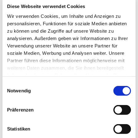
In der Nähe
Auf der Karte anschauen
Diese Webseite verwendet Cookies
Wir verwenden Cookies, um Inhalte und Anzeigen zu
personalisieren, Funktionen für soziale Medien anbieten
Veranstaltung
zu können und die Zugriffe auf unsere Website zu
analysieren. Außerdem geben wir Informationen zu Ihrer
Sehenswertes
Verwendung unserer Website an unsere Partner für
soziale Medien, Werbung und Analysen weiter. Unsere
Touren
Partner führen diese Informationen möglicherweise mit
weiteren Daten zusammen, die Sie ihnen bereitgestellt
haben oder die sie im Rahmen Ihrer Nutzung der Dienste
gesammelt haben.
E
Pächter/Betreiber
Notwendig
i
n
Kommissstraße 9A
w
38300
Wolfenbüttel
Präferenzen
i
+49 5331 / 27254
l
info@wan-bao-wf.de
l
Statistiken
Website
i