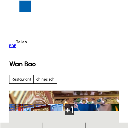
Z
Suche
Menü
u
m
I
n
h
Teilen
a
PDF
l
t
Wan Bao
Restaurant
chinesisch