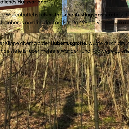
rdliches Harzvorland.
s Wolfenbüttel ist als
historische Ausflugsgaststätte
seit
es Hainbergs nördlich der Landstraße 498 die Volkersheim 
© Jessica Lau NHaVo |
CC-BY-SA
ner Klippe oberhalb der
Hubertusgrotte
, wurde durch drei
mpelstelle ist über mehrere Wander- und Radwege zu erre