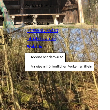
Kontaktdaten
 dem
L498
und
38279
Sehlde
+49 5331 / 86433
 große
info@nhavo.de
ichen.
Website
Anreise mit dem Auto
Anreise mit öffentlichen Verkehrsmitteln