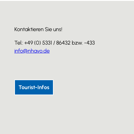
Kontaktieren Sie uns!
Tel.: +49 (0) 5331 / 86432 bzw. -433
info@nhavo.de
I
F
Y
n
a
o
s
c
u
Tourist-Infos
t
e
T
a
b
u
g
o
b
r
o
e
a
k
m