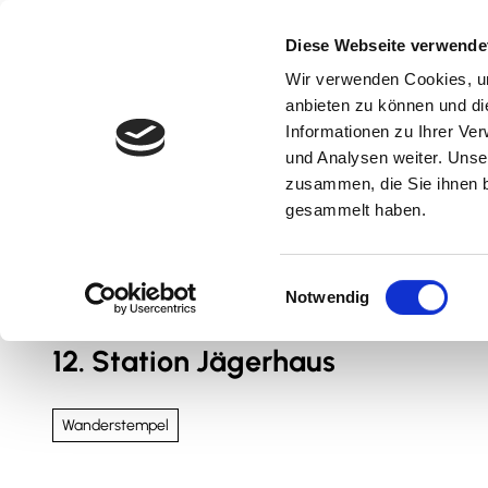
Z
u
Diese Webseite verwende
m
Wir verwenden Cookies, um
Natur & Aktiv
Kultur & Erlebnis
Kulinarik
I
anbieten zu können und di
n
Informationen zu Ihrer Ve
und Analysen weiter. Unse
h
zusammen, die Sie ihnen b
a
gesammelt haben.
l
t
Sie sind hier
Nördliches Harzvorland
E
Notwendig
i
n
12. Station Jägerhaus
w
i
l
Wanderstempel
l
i