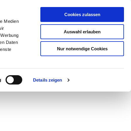
Cookies zulassen
le Medien
ir
Auswahl erlauben
, Werbung
ren Daten
Nur notwendige Cookies
ienste
Teilen
PDF
g
Details zeigen