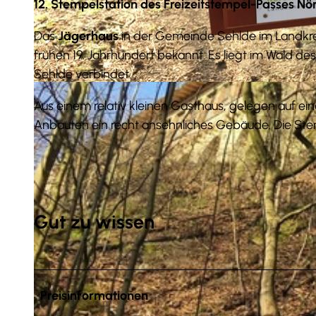
12. Stempelstation des Freizeitstempel-Passes Nö
Das
Jägerhaus
in der Gemeinde Sehlde im Landkrei
frühen 19. Jahrhundert bekannt. Es liegt im Wald d
Sehlde verbindet.
© Jessica Lau NHaVo |
CC-BY
Aus einem relativ kleinen Gasthaus, gelegen auf ei
Anbauten ein recht ansehnliches Gebäude. Die Ste
Gut zu wissen
Preisinformationen