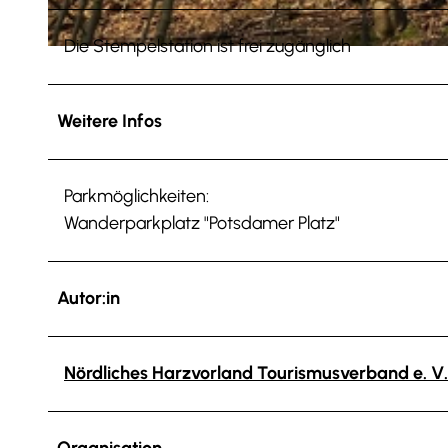
Die Stempelstation ist frei zugänglich
© Jessica Lau NHaVo |
CC-BY-SA
Weitere Infos
Parkmöglichkeiten:
Wanderparkplatz "Potsdamer Platz"
Autor:in
Nördliches Harzvorland Tourismusverband e. V.
Organisation