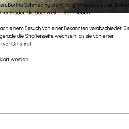
en. Bertha Schmeding steht völlig mittellos da und überle
er Brüder, die aber weit entfernt leben.
8 nach einem Besuch von einer Bekannten verabschiedet. Si
gerade die Straßenseite wechseln, als sie von einer
or Ort stirbt.
klärt werden.