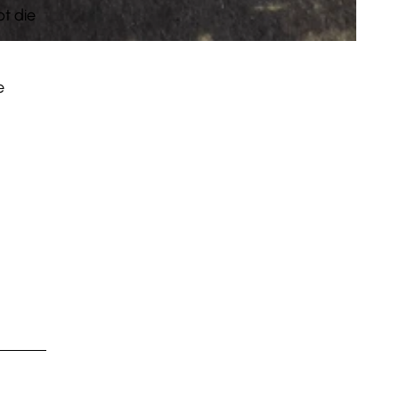
bt die
e