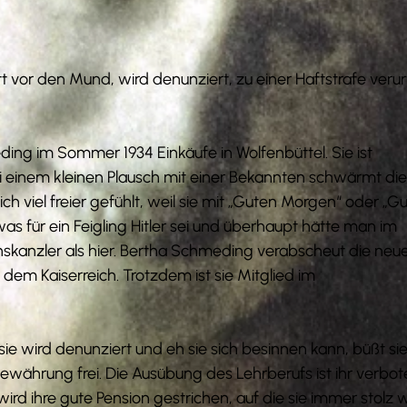
 vor den Mund, wird denunziert, zu einer Haftstrafe verurt
ng im Sommer 1934 Einkäufe in Wolfenbüttel. Sie ist
i einem kleinen Plausch mit einer Bekannten schwärmt die
 sich viel freier gefühlt, weil sie mit „Guten Morgen“ oder „G
as für ein Feigling Hitler sei und überhaupt hätte man im
skanzler als hier. Bertha Schmeding verabscheut die neu
 dem Kaiserreich. Trotzdem ist sie Mitglied im
wird denunziert und eh sie sich besinnen kann, büßt sie
währung frei. Die Ausübung des Lehrberufs ist ihr verbot
 wird ihre gute Pension gestrichen, auf die sie immer stolz w