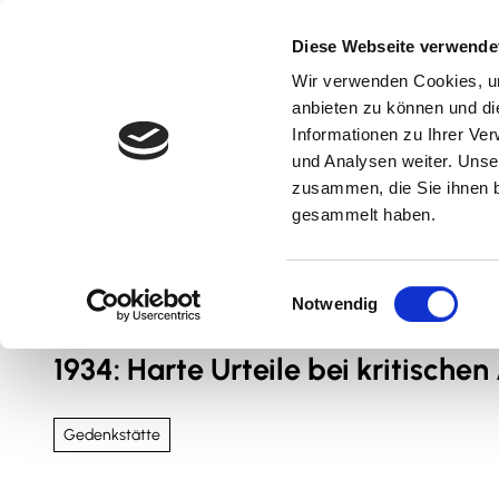
Z
u
Diese Webseite verwende
m
Wir verwenden Cookies, um
Natur & Aktiv
Kultur & Erlebnis
Kulinarik
I
anbieten zu können und di
n
Informationen zu Ihrer Ve
und Analysen weiter. Unse
h
zusammen, die Sie ihnen b
a
gesammelt haben.
l
t
Sie sind hier
Nördliches Harzvorland
E
Notwendig
i
n
1934: Harte Urteile bei kritisch
w
i
l
Gedenkstätte
l
i