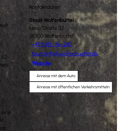
Kontaktdaten
Stadt Wolfenbüttel
eilt
Neue Straße 32
38300
Wolfenbüttel
+49 5331 / 86-280
touristinfo@wolfenbuettel.de
 52-
Website
uten
Anreise mit dem Auto
e
Anreise mit öffentlichen Verkehrsmitteln
 eine
en,
ar.