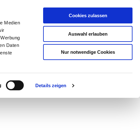
Cookies zulassen
le Medien
ir
Auswahl erlauben
, Werbung
ren Daten
Nur notwendige Cookies
ienste
Teilen
PDF
g
Details zeigen