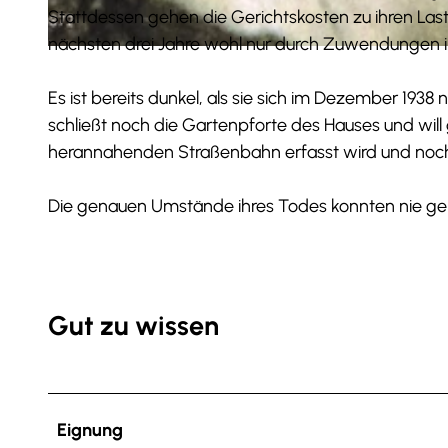
Stattdessen gehen die Gerichtskosten zu ihren Last
nächsten drei Jahre wohl nur durch Zuwendungen ihr
© NLA WO, 12 Neu 13 Nr. 40872 |
CC-BY-SA
Es ist bereits dunkel, als sie sich im Dezember 193
schließt noch die Gartenpforte des Hauses und will 
herannahenden Straßenbahn erfasst wird und noch v
Die genauen Umstände ihres Todes konnten nie ge
Gut zu wissen
Eignung