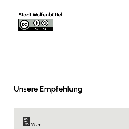
Stadt Wolfenbüttel
Unsere Empfehlung
CC-
BY-
6,33 km
SA