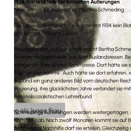
1934: Harte Urteile bei kritischen Äußerungen
Neue Straße 32, Wohnort von Bertha Schmeding
Die Lehrerin Bertha Schmeding nimmt 1934 kein Blatt
und kommt 1938 ums Leben.
Braungebrannt und gut erholt macht Bertha Schmedi
Fremdsprachenlehrerin und liebt Auslandsreisen. Be
jährige von ihrer letzten Schiffsreise. Dort hätte sie
Tag“ grüßen konnte. Auch hätte sie dort erfahren, w
Ausland ein ganz anderes Bild vom deutschen Reich
Regierung, ihre glücklichsten Jahre verbindet sie mit
nationalsozialistischen Lehrerbund.
Schmedings Äußerungen werden weitergetragen, sie 
Haftstrafe ab. Nach zwölf Monaten kommt sie auf Be
nicht einmal Nachhilfe darf sie erteilen. Gleichzeitig