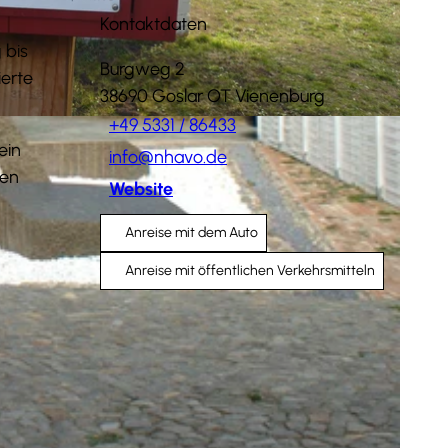
Kontaktdaten
 bis
Burgweg 2
ierte
38690
Goslar OT Vienenburg
+49 5331 / 86433
ein
info@nhavo.de
ben
Website
Anreise mit dem Auto
Anreise mit öffentlichen Verkehrsmitteln