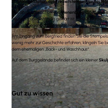
31. Stempelstation des Freizeitstempel-Passes Nö
Das alte Wahrzeichen von
Vienenburg,
die
"Borch 
heute nur unvollständig geklärt ist. Erbaut wurde s
Turm ist begehbar und bietet einen Blick über Vien
© Uwe Loof |
CC-BY
Am Eingang zum Bergfried finden Sie die Stempels
wenig mehr zur Geschichte erfahren, klingeln Sie b
dem ehemaligen „Back- und Waschhaus“.
Auf dem Burggelände befindet sich ein kleiner
Skul
Gut zu wissen