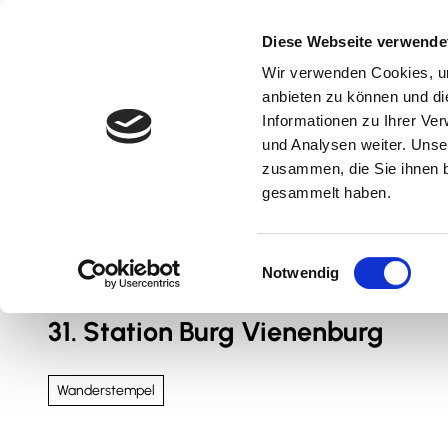
Z
u
Diese Webseite verwende
m
Wir verwenden Cookies, um
Natur & Aktiv
Kultur & Erlebnis
Kulinarik
I
anbieten zu können und di
n
Informationen zu Ihrer Ve
und Analysen weiter. Unse
h
zusammen, die Sie ihnen b
a
gesammelt haben.
l
t
Sie sind hier
Nördliches Harzvorland
E
Notwendig
i
n
31. Station Burg Vienenburg
w
i
l
Wanderstempel
l
i