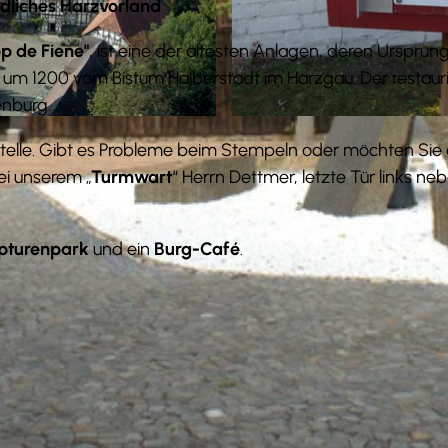
rdliches Harzvorland
op de Fiene"
, ist eine der ältesten Anlagen, deren Ursprung
ie um 1200 vom Bistum Halberstadt im Harzgau. Der restaur
enburg.
©
CC-BY-SA
telle. Gibt es Probleme beim Stempeln oder möchten Sie 
ei unserem „
Turmwart
“ Herrn Dettmer, letzte Tür links ne
pturenpark
und ein
Burg-Café
.