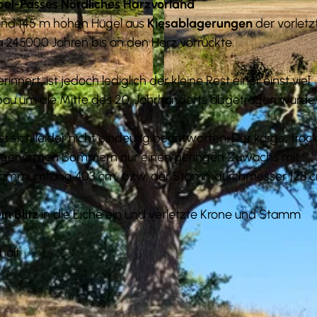
pel-Passes Nördliches Harzvorland
rund 145 m hohen Hügel aus
Kiesablagerungen
der vorletz
wa 245000 Jahren bis an den Harz vorrückte.
rinnert, ist jedoch lediglich der kleine Rest einer einst viel
© Demontis |
CC-BY-SA
u um die Mitte des 20. Jahrhunderts abgetragen wurde.
st sich leider nicht eindeutig beantworten. Der karge, tro
n regenarmen Sommern nur einen geringen Zuwachs mit
 Stammumfang 403 cm, bzw. der Stammdurchmesser 128 c
in Blitz
in die Eiche ein und verletzte Krone und Stamm
hält