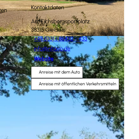
Kontaktdaten
ten
Am Eichsbergsportplatz
38315
Gielde
+49 5331 / 86432 - 433
info@nhavo.de
Website
ckene
Anreise mit dem Auto
m.
Anreise mit öffentlichen Verkehrsmitteln