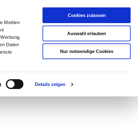
Cookies zulassen
le Medien
ir
Auswahl erlauben
, Werbung
ren Daten
Nur notwendige Cookies
ienste
Teilen
PDF
g
Details zeigen