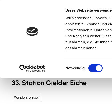
Z
u
Diese Webseite verwende
m
Wir verwenden Cookies, um
Natur & Aktiv
Kultur & Erlebnis
Kulinarik
I
anbieten zu können und di
n
Informationen zu Ihrer Ve
und Analysen weiter. Unse
h
zusammen, die Sie ihnen b
a
gesammelt haben.
l
t
Sie sind hier
Nördliches Harzvorland
E
Notwendig
i
n
33. Station Gielder Eiche
w
i
l
Wanderstempel
l
i