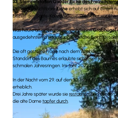
33. Stempelstation Gielder Eiche
des Freizeitstem
Die weithin sichtbare
Eiche
erhebt sich auf einem 
Eiszeit, der Saale-Kaltzeit, deren Gletscher vor et
Was heute an einen vorgeschichtlichen
Grabhügel
e
© Demontis |
CC-BY-SA
ausgedehnteren Hügelkuppe, welche beim Kiesabba
Die oft gestellte Frage nach dem Alter der Eiche läs
Standort des Baumes erlaubte sicher seit jeher i
schmalen Jahresringen. Im Jahr 2022 betrug der
In der Nacht vom 29. auf den 30. März 1973
schlug e
erheblich.
Drei Jahre später wurde sie
restauriert
und seitdem 
die alte Dame
tapfer durch
.