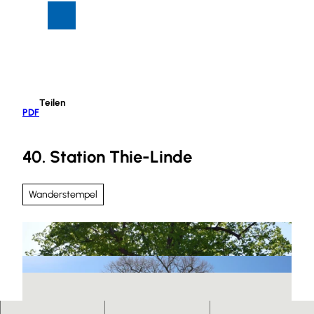
Z
Suche
Menü
u
m
I
n
h
Teilen
a
PDF
l
t
40. Station Thie-Linde
Wanderstempel