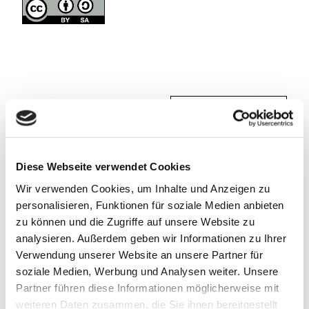
In der Nähe
Auf der Karte anschauen
Sehenswertes
Diese Webseite verwendet Cookies
Wir verwenden Cookies, um Inhalte und Anzeigen zu
personalisieren, Funktionen für soziale Medien anbieten
zu können und die Zugriffe auf unsere Website zu
Kontaktdaten
analysieren. Außerdem geben wir Informationen zu Ihrer
38704
Liebenburg
- Dörnten
Verwendung unserer Website an unsere Partner für
soziale Medien, Werbung und Analysen weiter. Unsere
+49 5331 / 86433
Partner führen diese Informationen möglicherweise mit
info@nhavo.de
weiteren Daten zusammen, die Sie ihnen bereitgestellt