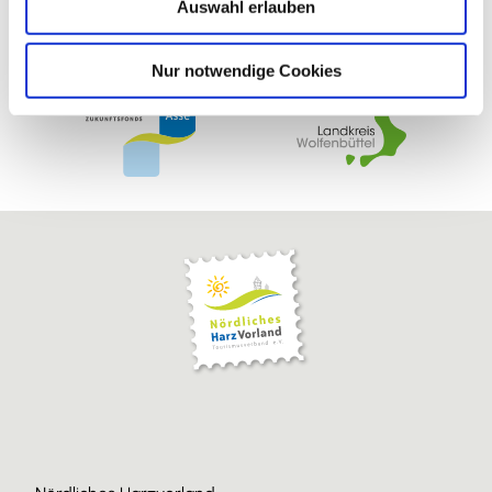
Auswahl erlauben
a
h
l
Nur notwendige Cookies