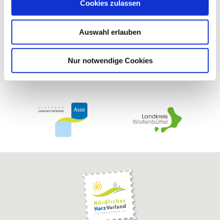
Cookies zulassen
s
w
Auswahl erlauben
a
h
l
Nur notwendige Cookies