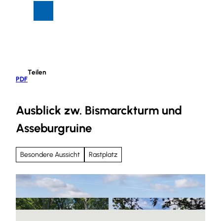
Z
Suche
Menü
u
m
I
n
h
Teilen
a
PDF
l
t
Ausblick zw. Bismarckturm und
Asseburgruine
Besondere Aussicht
Rastplatz