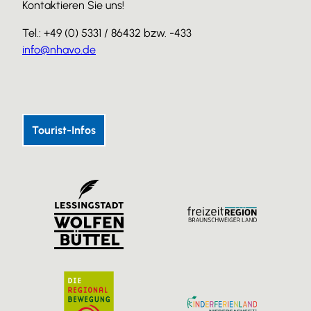
Kontaktieren Sie uns!
Tel.: +49 (0) 5331 / 86432 bzw. -433
info@nhavo.de
I
F
Y
n
a
o
s
c
u
Tourist-Infos
t
e
T
a
b
u
g
o
b
r
o
e
a
k
m