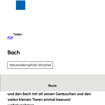
Z
Suche
Menü
u
m
I
n
h
Teilen
a
PDF
l
t
Bach
Naturerlebnispfad/-lehrpfad
Route
Hier bietet es sich an, eine kurze Zeit innezuhalten
und den Bach mit all seinen Geräuschen und den
vielen kleinen Tieren einmal bewusst