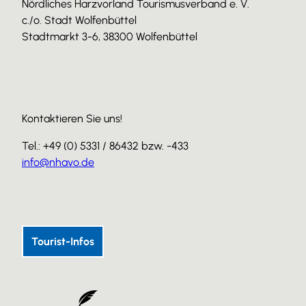
Nördliches Harzvorland Tourismusverband e. V.
c./o. Stadt Wolfenbüttel
Stadtmarkt 3-6, 38300 Wolfenbüttel
Kontaktieren Sie uns!
Tel.: +49 (0) 5331 / 86432 bzw. -433
info@nhavo.de
I
F
Y
n
a
o
s
c
u
Tourist-Infos
t
e
T
a
b
u
g
o
b
r
o
e