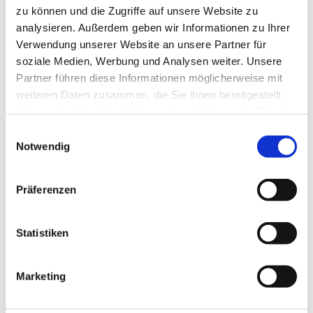
zu können und die Zugriffe auf unsere Website zu
analysieren. Außerdem geben wir Informationen zu Ihrer
Verwendung unserer Website an unsere Partner für
Wir bedanken uns!
soziale Medien, Werbung und Analysen weiter. Unsere
Partner führen diese Informationen möglicherweise mit
Die nachfolgenden Einrichtungen und Institutionen
weiteren Daten zusammen, die Sie ihnen bereitgestellt
haben uns in der Vergangenheit finanziell gefördert
haben oder die sie im Rahmen Ihrer Nutzung der Dienste
gesammelt haben.
E
Notwendig
i
n
w
Präferenzen
i
l
l
Statistiken
i
g
Marketing
u
n