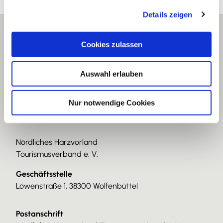
g
Details zeigen
s
a
u
Cookies zulassen
s
w
Auswahl erlauben
a
h
l
Nur notwendige Cookies
Nördliches Harzvorland
Tourismusverband e. V.
Geschäftsstelle
Löwenstraße 1, 38300 Wolfenbüttel
Postanschrift