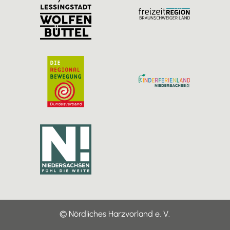
a
k
m
© Nördliches Harzvorland e. V.