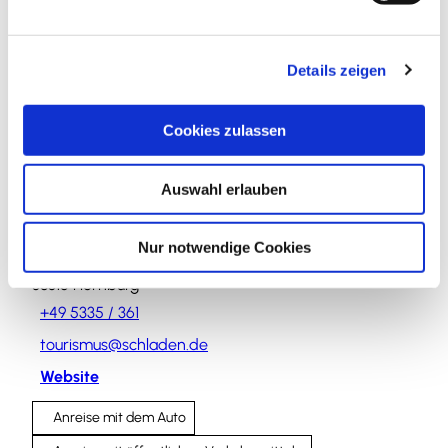
Veranstaltung
n
g
Details zeigen
s
Sehenswertes
a
u
Touren
Cookies zulassen
s
w
Auswahl erlauben
a
h
Kontaktdaten
l
Nur notwendige Cookies
Pfarrhofstraße 3
38315
Hornburg
+49 5335 / 361
tourismus@schladen.de
Website
Anreise mit dem Auto