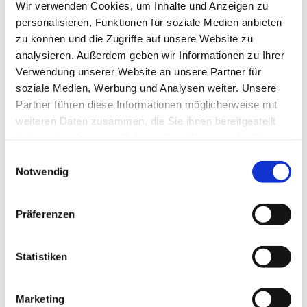
Wir verwenden Cookies, um Inhalte und Anzeigen zu
Autor:in
personalisieren, Funktionen für soziale Medien anbieten
Nördliches Harzvorland Tourismusverband e. V.
zu können und die Zugriffe auf unsere Website zu
analysieren. Außerdem geben wir Informationen zu Ihrer
Organisation
Verwendung unserer Website an unsere Partner für
soziale Medien, Werbung und Analysen weiter. Unsere
Nördliches Harzvorland Tourismusverband e. V.
Partner führen diese Informationen möglicherweise mit
weiteren Daten zusammen, die Sie ihnen bereitgestellt
Lizenz (Stammdaten)
haben oder die sie im Rahmen Ihrer Nutzung der Dienste
Nördliches Harzvorland Tourismusverband e. V.
gesammelt haben.
E
Notwendig
i
n
w
Präferenzen
i
l
l
Statistiken
In der Nähe
Auf der Karte anschauen
i
g
Marketing
u