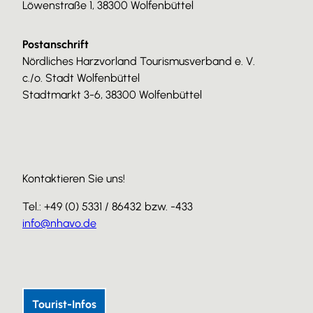
Löwenstraße 1, 38300 Wolfenbüttel
Postanschrift
Nördliches Harzvorland Tourismusverband e. V.
c./o. Stadt Wolfenbüttel
Stadtmarkt 3-6, 38300 Wolfenbüttel
Kontaktieren Sie uns!
Tel.: +49 (0) 5331 / 86432 bzw. -433
info@nhavo.de
I
F
Y
n
a
o
s
c
u
Tourist-Infos
t
e
T