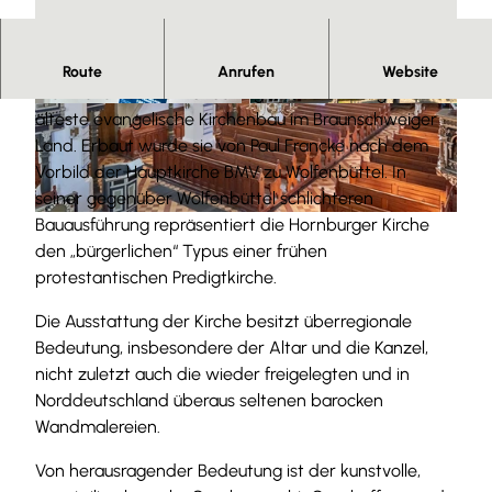
Herzlich Willkommen.
Route
Anrufen
Website
Die Kirche Beatae Mariae Virginis zu Hornburg ist der
© Anna Meurer |
CC-BY-SA
© Anna Meurer |
CC-BY-SA
älteste evangelische Kirchenbau im Braunschweiger
Land. Erbaut wurde sie von Paul Francke nach dem
Vorbild der Hauptkirche BMV zu Wolfenbüttel. In
seiner gegenüber Wolfenbüttel schlichteren
Bauausführung repräsentiert die Hornburger Kirche
© Anna Meurer |
CC-BY-SA
den „bürgerlichen“ Typus einer frühen
protestantischen Predigtkirche.
Die Ausstattung der Kirche besitzt überregionale
Bedeutung, insbesondere der Altar und die Kanzel,
nicht zuletzt auch die wieder freigelegten und in
Norddeutschland überaus seltenen barocken
Wandmalereien.
Von herausragender Bedeutung ist der kunstvolle,