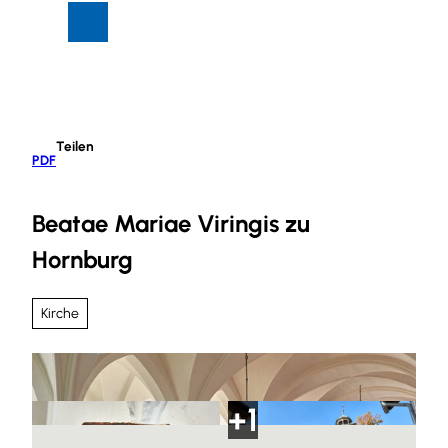
Z
Suche
Menü
u
m
I
n
h
Teilen
a
PDF
l
t
Beatae Mariae Viringis zu
Hornburg
Kirche