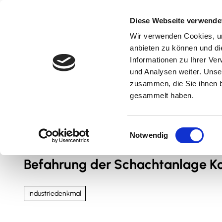
Z
u
Diese Webseite verwende
m
Wir verwenden Cookies, um
Natur & Aktiv
Kultur & Erlebnis
Kulinarik
I
anbieten zu können und di
n
Informationen zu Ihrer Ve
und Analysen weiter. Unse
h
zusammen, die Sie ihnen b
a
gesammelt haben.
l
t
Sie sind hier
Nördliches Harzvorland
E
Notwendig
i
n
Befahrung der Schachtanlage K
w
i
l
Industriedenkmal
l
i