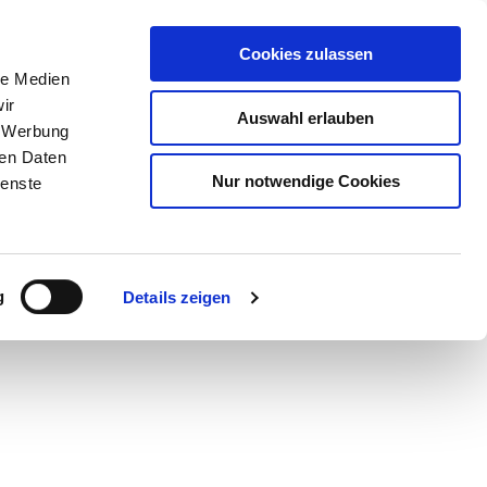
Cookies zulassen
le Medien
ir
Auswahl erlauben
, Werbung
ren Daten
Nur notwendige Cookies
ienste
Teilen
PDF
g
Details zeigen