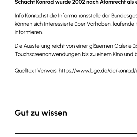
Schacht Konrad wurde 2002 nach Atomrecht als 
a
Info Konrad ist die Informationsstelle der Bundesg
t
können sich Interessierte über Vorhaben, laufende
e
informieren.
i
Die Ausstellung reicht von einer gläsernen Galerie
Touchscreenanwendungen bis zu einem Kino und bie
Quelltext Verweis: https://www.bge.de/de/konrad/
Gut zu wissen