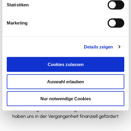
38315
Hornburg
l
Statistiken
i
+49 5334 / 9584984
g
info@museum-hornburg.de
Marketing
u
Website
n
g
Anreise mit dem Auto
Details zeigen
s
Anreise mit öffentlichen Verkehrsmitteln
a
u
Cookies zulassen
s
w
Auswahl erlauben
a
h
l
Wir bedanken uns!
Nur notwendige Cookies
Die nachfolgenden Einrichtungen und Institutionen
haben uns in der Vergangenheit finanziell gefördert