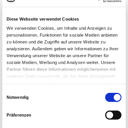
Diese Webseite verwendet Cookies
Wir verwenden Cookies, um Inhalte und Anzeigen zu
In der Nähe
personalisieren, Funktionen für soziale Medien anbieten
Auf der Karte anschauen
zu können und die Zugriffe auf unsere Website zu
analysieren. Außerdem geben wir Informationen zu Ihrer
Verwendung unserer Website an unsere Partner für
Veranstaltung
soziale Medien, Werbung und Analysen weiter. Unsere
Partner führen diese Informationen möglicherweise mit
Sehenswertes
weiteren Daten zusammen, die Sie ihnen bereitgestellt
haben oder die sie im Rahmen Ihrer Nutzung der Dienste
Touren
gesammelt haben.
E
Notwendig
i
n
w
Kontaktdaten
Präferenzen
i
Burggraben 5
l