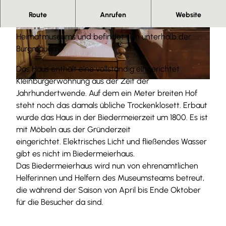
Herzlich willkommen!
Route
Anrufen
Website
Das Biedermeierhaus ist eine Außenstelle des
© B. Demontis |
CC-BY-SA
© B. Demontis |
CC-BY-SA
Heimatmuseums und befindet sich unterhalb der
Burgmauern.
Das Haus enthält eine vollständig eingerichtet
Kleinbürgerwohnung aus der Zeit der
© B. Demontis |
CC-BY-SA
Jahrhundertwende. Auf dem ein Meter breiten Hof
steht noch das damals übliche Trockenklosett. Erbaut
wurde das Haus in der Biedermeierzeit um 1800. Es ist
mit Möbeln aus der Gründerzeit
eingerichtet. Elektrisches Licht und fließendes Wasser
gibt es nicht im Biedermeierhaus.
Das Biedermeierhaus wird nun von ehrenamtlichen
Helferinnen und Helfern des Museumsteams betreut,
die während der Saison von April bis Ende Oktober
für die Besucher da sind.