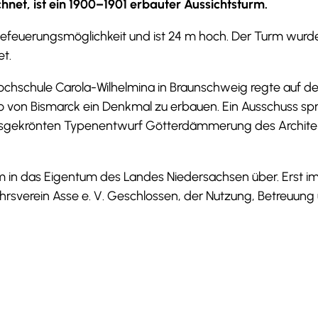
net, ist ein 1900–1901 erbauter Aussichtsturm.
Befeuerungsmöglichkeit und ist 24 m hoch. Der Turm wurd
et.
ochschule Carola-Wilhelmina in Braunschweig regte auf 
o von Bismarck ein Denkmal zu erbauen. Ein Ausschuss sp
reisgekrönten Typenentwurf Götterdämmerung des Archit
 in das Eigentum des Landes Niedersachsen über. Erst im
rsverein Asse e. V. Geschlossen, der Nutzung, Betreuung