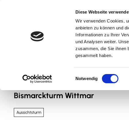
Z
u
Diese Webseite verwende
m
Wir verwenden Cookies, um
Natur & Aktiv
Kultur & Erlebnis
Kulinarik
I
anbieten zu können und di
n
Informationen zu Ihrer Ve
und Analysen weiter. Unse
h
zusammen, die Sie ihnen b
a
gesammelt haben.
l
t
Sie sind hier
Nördliches Harzvorland
E
Notwendig
i
n
Bismarckturm Wittmar
w
i
l
Aussichtsturm
l
i