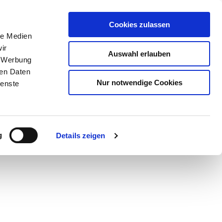
Cookies zulassen
le Medien
ir
Auswahl erlauben
, Werbung
ren Daten
Nur notwendige Cookies
ienste
Teilen
PDF
g
Details zeigen