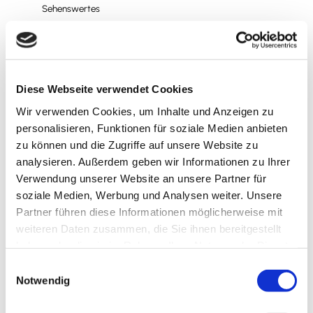
Sehenswertes
Kontaktdaten
Diese Webseite verwendet Cookies
Bahnhofstrasse 2
Wir verwenden Cookies, um Inhalte und Anzeigen zu
38173
Dettum
personalisieren, Funktionen für soziale Medien anbieten
05333 / 947464
zu können und die Zugriffe auf unsere Website zu
Website
analysieren. Außerdem geben wir Informationen zu Ihrer
Verwendung unserer Website an unsere Partner für
Anreise mit dem Auto
soziale Medien, Werbung und Analysen weiter. Unsere
Partner führen diese Informationen möglicherweise mit
Anreise mit öffentlichen Verkehrsmitteln
weiteren Daten zusammen, die Sie ihnen bereitgestellt
haben oder die sie im Rahmen Ihrer Nutzung der Dienste
gesammelt haben.
E
Notwendig
i
n