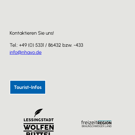
Kontaktieren Sie uns!
Tel.: +49 (0) 5331 / 86432 bzw. -433
info@nhavo.de
I
F
Y
n
a
o
s
c
u
Tourist-Infos
t
e
T
a
b
u
g
o
b
r
o
e
a
k
m