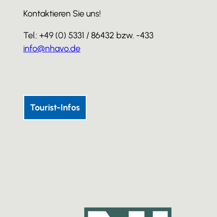
Kontaktieren Sie uns!
Tel.: +49 (0) 5331 / 86432 bzw. -433
info@nhavo.de
I
F
Y
n
a
o
s
c
u
Tourist-Infos
t
e
T
a
b
u
g
o
b
r
o
e
a
k
m