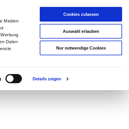
Cookies zulassen
le Medien
ir
Auswahl erlauben
, Werbung
ren Daten
Nur notwendige Cookies
ienste
Teilen
PDF
g
Details zeigen