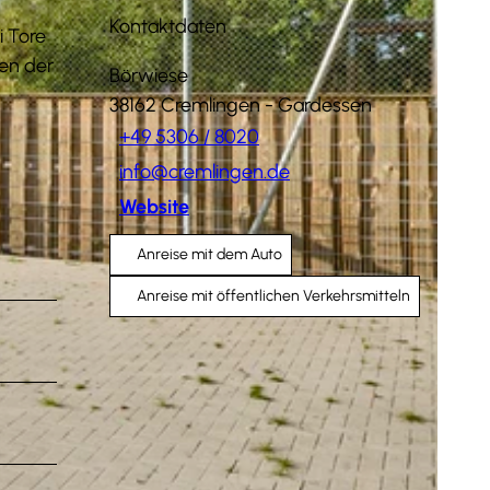
Kontaktdaten
i Tore
ten der
Börwiese
38162
Cremlingen
- Gardessen
+49 5306 / 8020
info@cremlingen.de
Website
Anreise mit dem Auto
Anreise mit öffentlichen Verkehrsmitteln