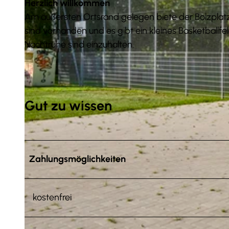
Herzlich willkommen
Am äußersten Ortsrand gelegen biete der Bolzplat
sind vorhanden und es gibt ein kleines Basketballf
Nachtruhe sind einzuhalten.
Gut zu wissen
Zahlungsmöglichkeiten
kostenfrei