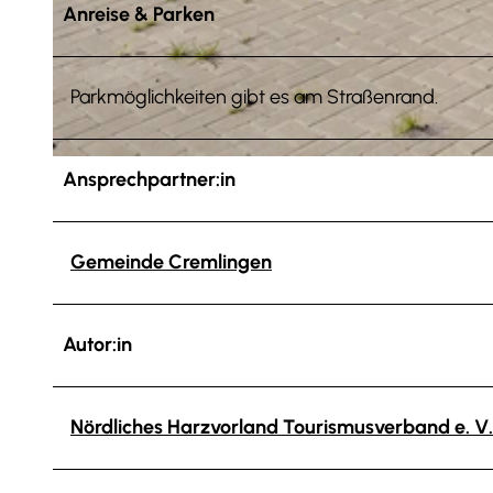
Anreise & Parken
© Anna Meurer |
CC-BY-SA
Parkmöglichkeiten gibt es am Straßenrand.
© Anna Meurer |
CC-BY-SA
Ansprechpartner:in
Gemeinde Cremlingen
Autor:in
Nördliches Harzvorland Tourismusverband e. V.