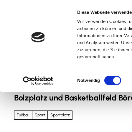
Z
u
Diese Webseite verwende
m
Wir verwenden Cookies, um
Natur & Aktiv
Kultur & Erlebnis
Kulinarik
I
anbieten zu können und di
n
Informationen zu Ihrer Ve
und Analysen weiter. Unse
h
zusammen, die Sie ihnen b
a
gesammelt haben.
l
t
Sie sind hier
Nördliches Harzvorland
E
Notwendig
i
n
Bolzplatz und Basketballfeld Bö
w
i
l
Fußball
Sport
Sportplatz
l
i