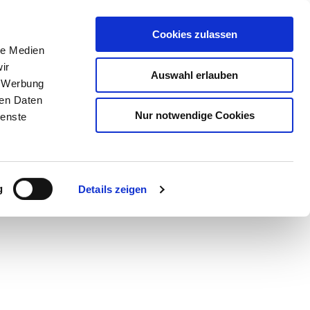
Cookies zulassen
le Medien
ir
Auswahl erlauben
, Werbung
ren Daten
Nur notwendige Cookies
ienste
Teilen
PDF
g
Details zeigen