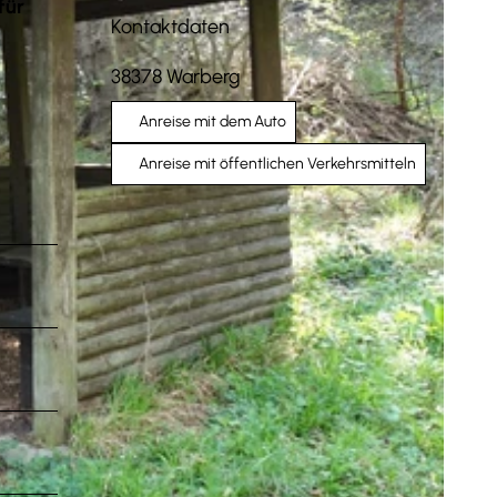
für
Kontaktdaten
38378
Warberg
Anreise mit dem Auto
Anreise mit öffentlichen Verkehrsmitteln