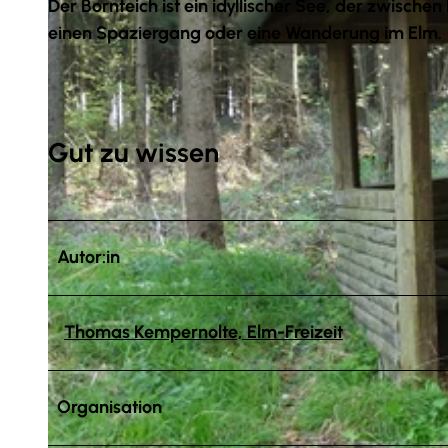
Der Bornteich ist ein idyllischer See, der zwischen
einen Spaziergang oder eine Wanderung im Elm.
Gut zu wissen
Autor:in
Thomas Kempernolte, Elm-Freizeit
Organisation