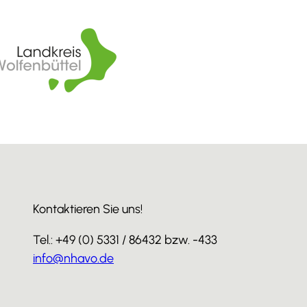
Kontaktieren Sie uns!
Tel.: +49 (0) 5331 / 86432 bzw. -433
info@nhavo.de
I
F
Y