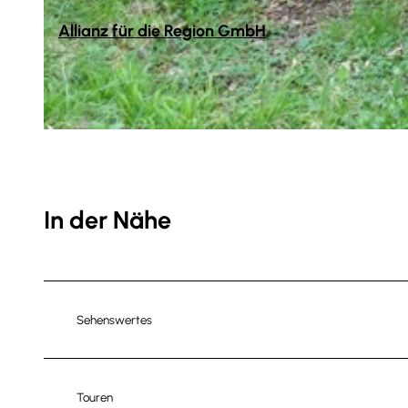
Allianz für die Region GmbH
© Thomas Kempernolte, Elm-Freizeit, Allianz für die Region GmbH |
CC-BY-SA
© Thomas Kempernolte, Elm-Freizeit, Allianz für die Region GmbH |
CC-BY-SA
In der Nähe
Sehenswertes
Touren