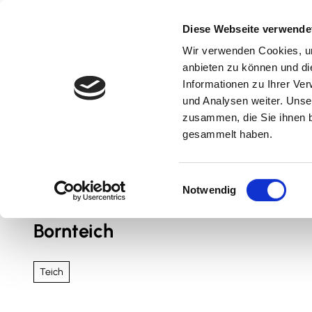
Z
u
Diese Webseite verwende
m
Wir verwenden Cookies, um
Natur & Aktiv
Kultur & Erlebnis
Kulinarik
I
anbieten zu können und di
n
Informationen zu Ihrer Ve
und Analysen weiter. Unse
h
zusammen, die Sie ihnen b
a
gesammelt haben.
l
t
Sie sind hier
Nördliches Harzvorland
E
Notwendig
i
n
Bornteich
w
i
l
Teich
l
i