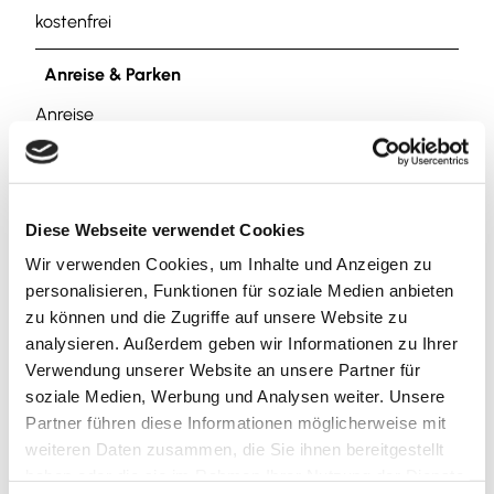
kostenfrei
Anreise & Parken
Anreise
Über die B6 oder B248 nach Salzgitter-Bad, dann der
Ausschilderung ALTSTADT folgen.
Parken
Diese Webseite verwendet Cookies
In der Innenstadt von Salzgitter-Bad stehen
Wir verwenden Cookies, um Inhalte und Anzeigen zu
zahlreiche kostenfreie Parkplätze (mit Parkscheibe)
personalisieren, Funktionen für soziale Medien anbieten
zur Verfügung. Zentral liegt der (obere) Marktplatz
zu können und die Zugriffe auf unsere Website zu
direkt vor dem Rathaus oder auch die benachbarte
analysieren. Außerdem geben wir Informationen zu Ihrer
Tiefgarage in der Warnestraße.
Verwendung unserer Website an unsere Partner für
soziale Medien, Werbung und Analysen weiter. Unsere
Öffentliche Verkehrsmittel
Partner führen diese Informationen möglicherweise mit
Die nächstgelegene Bushaltestelle ist
weiteren Daten zusammen, die Sie ihnen bereitgestellt
"Bohlweg/Marktplatz" der KVG-Buslinien 603, 611, u.
haben oder die sie im Rahmen Ihrer Nutzung der Dienste
618. Salzgitter-Bad verfügt über einen Bahnhof, der an