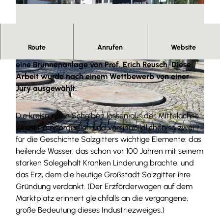
Route
Anrufen
Website
Vor dem Eingang zum Rosengarten stößt man auf
eine Brunnenanlage von Prof. Erich Reusch. Diese
Arbeit wurde nach einem Wettbewerb von einer
Jury ausgewählt.
Die kreisrunden Scheiben lassen aus der Mittelachse
© Tourist-Information Salzgitter c/o Wirtschafts- und Innovationsförderung Salzgitter GmbH |
CC-BY
Wasser emporquellen und versinnbildlichen so zwei
für die Geschichte Salzgitters wichtige Elemente: das
© Tourist-Information Salzgitter |
CC-BY
heilende Wasser, das schon vor 100 Jahren mit seinem
starken Solegehalt Kranken Linderung brachte, und
das Erz, dem die heutige Großstadt Salzgitter ihre
Gründung verdankt. (Der Erzförderwagen auf dem
Marktplatz erinnert gleichfalls an die vergangene,
große Bedeutung dieses Industriezweiges.)