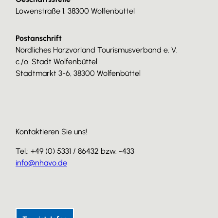
Löwenstraße 1, 38300 Wolfenbüttel
Postanschrift
Nördliches Harzvorland Tourismusverband e. V.
c./o. Stadt Wolfenbüttel
Stadtmarkt 3-6, 38300 Wolfenbüttel
Kontaktieren Sie uns!
Tel.: +49 (0) 5331 / 86432 bzw. -433
info@nhavo.de
I
F
Y
n
a
o
s
c
u