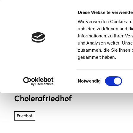
Z
u
Diese Webseite verwende
m
Wir verwenden Cookies, um
Natur & Aktiv
Kultur & Erlebnis
Kulinarik
I
anbieten zu können und di
n
Informationen zu Ihrer Ve
und Analysen weiter. Unse
h
zusammen, die Sie ihnen b
a
gesammelt haben.
l
t
Sie sind hier
Nördliches Harzvorland
E
Notwendig
i
n
Cholerafriedhof
w
i
l
Friedhof
l
i