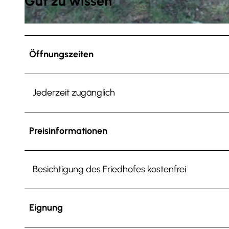
Gut zu wissen
© Tourist-Information Salzgitter c/o Wirtschafts- und Innovationsförderung Salzgitter GmbH |
CC-BY
Öffnungszeiten
Jederzeit zugänglich
Preisinformationen
Besichtigung des Friedhofes kostenfrei
Eignung