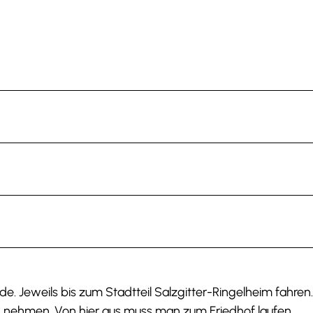
. Jeweils bis zum Stadtteil Salzgitter-Ringelheim fahren
n nehmen. Von hier aus muss man zum Friedhof laufen.