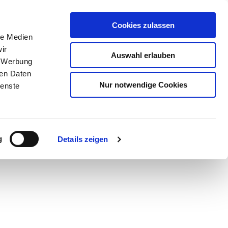
Cookies zulassen
le Medien
ir
Auswahl erlauben
, Werbung
ren Daten
Nur notwendige Cookies
ienste
Teilen
PDF
g
Details zeigen