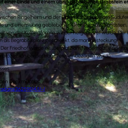
t einer Linde und einem übrig gebliebenen Grabstein er
zwischen Ringelheim und der Darmpfuhlsmühle am Südufe
nde und einem übrig gebliebenen Grabstein aus Sandstein.
r von der Kolpingfamilie wieder hergerichtet wurde. Der 
© Tourist-Information Salzgitter c/o Wirtschafts- und 
rn als Begräbnisplatz geschenkt, da man Ansteckung
 Der Friedhof wurde als „Betplatz am Niederholz“ eingetra
lurprozession bei der Hagelfeier einbezogen wurde.
sses.
chen Denkmalatlas:
adata/36259514/1/-/