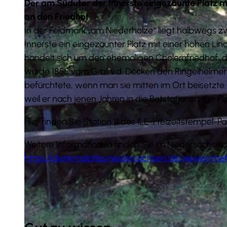
Der am Südufer der Innerste eingezäunte Platz mi
an den Friedhof.
In der Feldmark „am Niederholze“ liegt halbwegs 
Innerste ein eingezäunter Platz mit einer hohen Li
handelt sich um den ehemaligen Cholerafriedhof, de
© Tourist-Information Salzgitter
wurde 1855 vom Graf v.d. Decken den Ringelheime
befürchtete, wenn man sie mitten im Ort beisetzte.
weil er nach jenen Jahren in die Betstationen der F
Hier finden Sie Station 11 des ILE-Freizeitstempel-Pa
Weitere Informationen finden Sie im Niedersächsis
https://denkmalatlas.niedersachsen.de/viewer/met