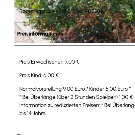
Sommerpause vom 5.7. bis 9.8.2026
© Tourist-Information Salzgitter c/o Wirtschafts- und Innovationsförderung Salzgitter GmbH |
CC-BY
Preisinformationen
© Tourist-Information Salzgitter |
CC-BY
Preis Erwachsener: 9,00 €
Preis Kind: 6,00 €
Normalvorstellung 9,00 Euro / Kinder 6,00 Euro *
* Bei Überlänge (über 2 Stunden Spielzeit) 1,00 € -
Information zu reduzierten Preisen: * Bei Überlänge
bis 14 Jahre