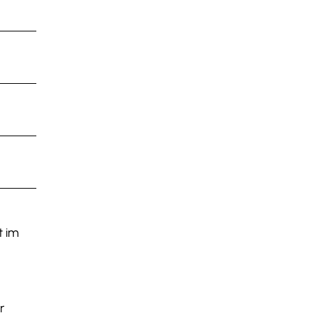
t im
r