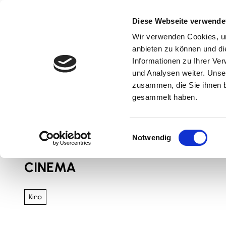
Z
u
Diese Webseite verwende
m
Wir verwenden Cookies, um
Natur & Aktiv
Kultur & Erlebnis
Kulinarik
I
anbieten zu können und di
n
Informationen zu Ihrer Ve
und Analysen weiter. Unse
h
zusammen, die Sie ihnen b
a
gesammelt haben.
l
t
Sie sind hier
Nördliches Harzvorland
E
Notwendig
i
n
CINEMA
w
i
l
Kino
l
i