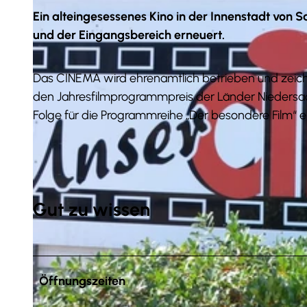
Ein alteingesessenes Kino in der Innenstadt von 
und der Eingangsbereich erneuert.
Das CINEMA wird ehrenamtlich betrieben und zeich
den Jahresfilmprogrammpreis der Länder Niedersa
Folge für die Programmreihe „Der besondere Film“ e
Gut zu wissen
Öffnungszeiten