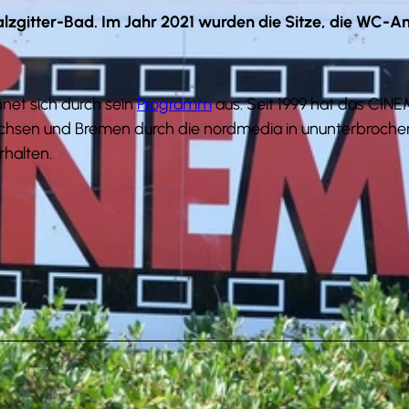
Salzgitter-Bad. Im Jahr 2021 wurden die Sitze, die WC-A
net sich durch sein
Programm
aus. Seit 1999 hat das CIN
chsen und Bremen durch die nordmedia in ununterbroche
rhalten.