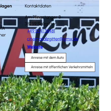
nlagen
Kontaktdaten
Am Pfingstanger 8
38259
Salzgitter
EMA
+49 5341 38481
ner
cinemasalzgitter@gmx.de
Website
Anreise mit dem Auto
Anreise mit öffentlichen Verkehrsmitteln