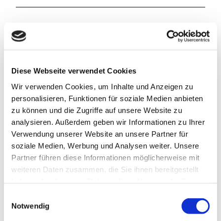
Kontaktdaten
Die Gartenmanufaktur „Resthof Uehrde“
Diese Webseite verwendet Cookies
Semmenstedter Str. 12
38170
Uehrde
- Uehrde
Wir verwenden Cookies, um Inhalte und Anzeigen zu
+49 5332 / 93 74 99
personalisieren, Funktionen für soziale Medien anbieten
zu können und die Zugriffe auf unsere Website zu
info@die-gartenmanufaktur.de
analysieren. Außerdem geben wir Informationen zu Ihrer
Website
Verwendung unserer Website an unsere Partner für
soziale Medien, Werbung und Analysen weiter. Unsere
Anreise mit dem Auto
Partner führen diese Informationen möglicherweise mit
Anreise mit öffentlichen Verkehrsmitteln
weiteren Daten zusammen, die Sie ihnen bereitgestellt
haben oder die sie im Rahmen Ihrer Nutzung der Dienste
gesammelt haben.
E
Notwendig
i
n