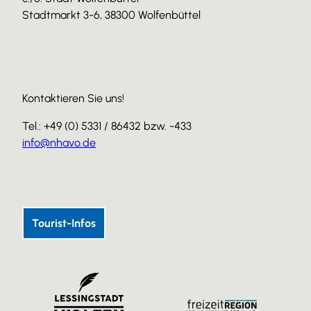
Stadtmarkt 3-6, 38300 Wolfenbüttel
Kontaktieren Sie uns!
Tel.: +49 (0) 5331 / 86432 bzw. -433
info@nhavo.de
I
F
Y
n
a
o
s
c
u
Tourist-Infos
t
e
T
a
b
u
g
o
b
r
o
e
a
k