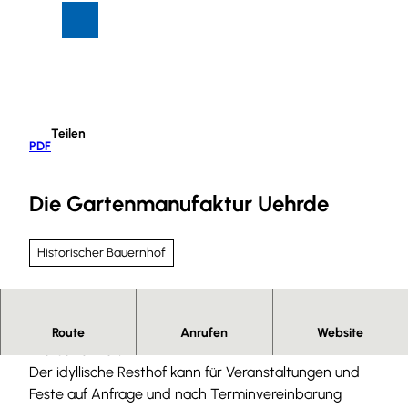
Z
Suche
Menü
u
m
I
n
h
Teilen
a
PDF
l
t
Die Gartenmanufaktur Uehrde
Historischer Bauernhof
Romantisches Ausflugsziel in einem historischen
Route
Anrufen
Website
Vierseitenhof.
Der idyllische Resthof kann für Veranstaltungen und
Feste auf Anfrage und nach Terminvereinbarung