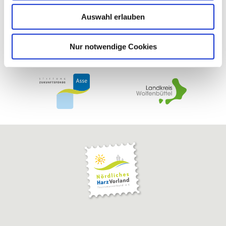
w
Auswahl erlauben
a
h
l
Nur notwendige Cookies