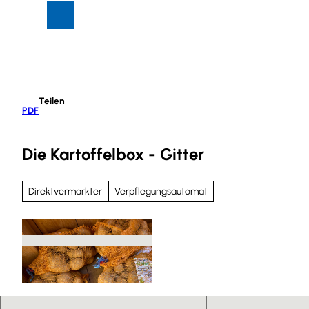
Z
Suche
Menü
u
m
I
n
h
Teilen
a
PDF
l
t
Die Kartoffelbox - Gitter
Direktvermarkter
Verpflegungsautomat
© Anna Meurer |
CC-BY-SA