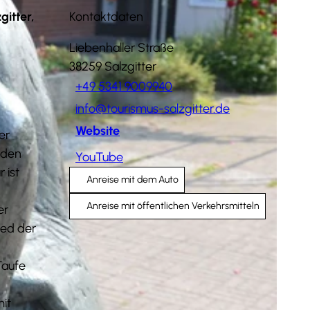
gitter,
Kontaktdaten
Liebenhaller Straße
38259
Salzgitter
+49 5341 9009940
info@tourismus-salzgitter.de
Website
er
nden
YouTube
 ist
Anreise mit dem Auto
Anreise mit öffentlichen Verkehrsmitteln
er
ied der
Taufe
mit