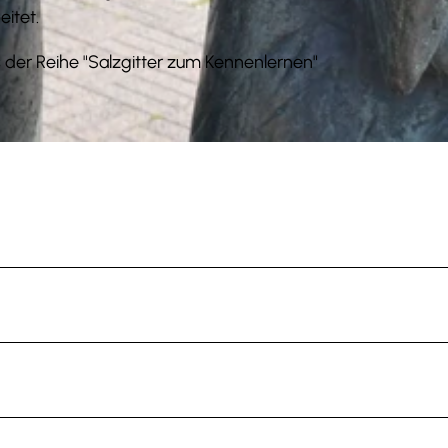
eitet.
us der Reihe "Salzgitter zum Kennenlernen"