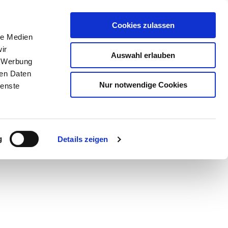
Cookies zulassen
le Medien
ir
Auswahl erlauben
, Werbung
ren Daten
Nur notwendige Cookies
ienste
Teilen
PDF
g
Details zeigen