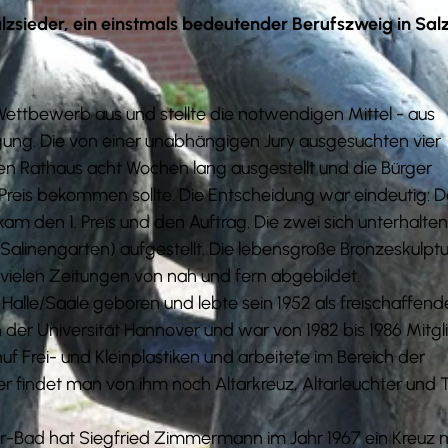
alzsieder, ein einstmals bedeutender Berufszweig in Salz
 Wettbewerb aus und stellte die notwendigen Mittel - aus
ügung. Die von einer unabhängigen Jury ausgesuchten vier
n Rathaus acht Wochen lang ausgestellt und die Bürger
Preis bekommen sollte. Die Entscheidung war eindeutig: D
 den 1. Preis und den Auftrag. Die zwei sich unterhalte
linengarten) aufgestellt. Die lebensgroße Bronzeskulptur
 vielen Zeitungen von nah und fern abgebildet.
alle/Saale geboren und lebte sein 1952 als freischaffend
n der Universität Hannover und war von 1982 bis 1986 Mitgl
 Frei- und Kleinplastiken und arbeitete im Bereich der
tter findet man von ihm noch Altarkreuz, Altarleuchter und 
itter-Bad hat Siegfried Zimmermann im Jahr 1967 ein Kreuz 