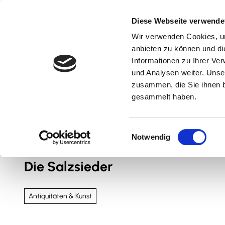
Z
u
Diese Webseite verwende
m
Wir verwenden Cookies, um
Natur & Aktiv
Kultur & Erlebnis
Kulinarik
I
anbieten zu können und di
n
Informationen zu Ihrer Ve
und Analysen weiter. Unse
h
zusammen, die Sie ihnen b
a
gesammelt haben.
l
t
Sie sind hier
Nördliches Harzvorland
E
Notwendig
i
n
Die Salzsieder
w
i
l
Antiquitäten & Kunst
l
i