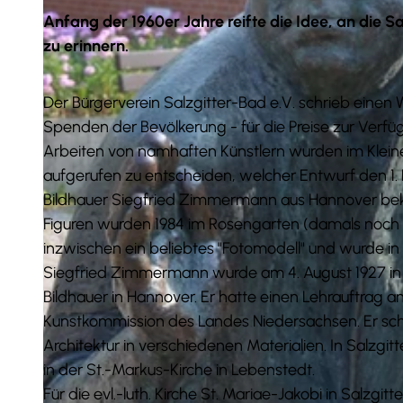
Anfang der 1960er Jahre reifte die Idee, an die S
zu erinnern.
Der Bürgerverein Salzgitter-Bad e.V. schrieb einen
Spenden der Bevölkerung - für die Preise zur Verf
Arbeiten von namhaften Künstlern wurden im Kleine
aufgerufen zu entscheiden, welcher Entwurf den 1. 
Bildhauer Siegfried Zimmermann aus Hannover bekam
Figuren wurden 1984 im Rosengarten (damals noch Sa
inzwischen ein beliebtes "Fotomodell" und wurde in
Siegfried Zimmermann wurde am 4. August 1927 in H
Bildhauer in Hannover. Er hatte einen Lehrauftrag a
Kunstkommission des Landes Niedersachsen. Er schuf
Architektur in verschiedenen Materialien. In Salzgi
in der St.-Markus-Kirche in Lebenstedt.
Für die evl.-luth. Kirche St. Mariae-Jakobi in Salzg