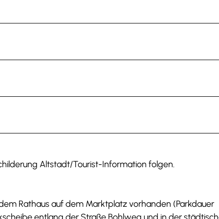
hilderung Altstadt/Tourist-Information folgen.
or dem Rathaus auf dem Marktplatz vorhanden (Parkdauer
rkscheibe entlang der Straße Bohlweg und in der städtisc