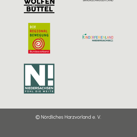
m
© Nördliches Harzvorland e. V.