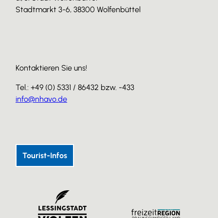
Stadtmarkt 3-6, 38300 Wolfenbüttel
Kontaktieren Sie uns!
Tel.: +49 (0) 5331 / 86432 bzw. -433
info@nhavo.de
I
F
Y
n
a
o
s
c
u
Tourist-Infos
t
e
T
a
b
u
g
o
b
r
o
e
a
k