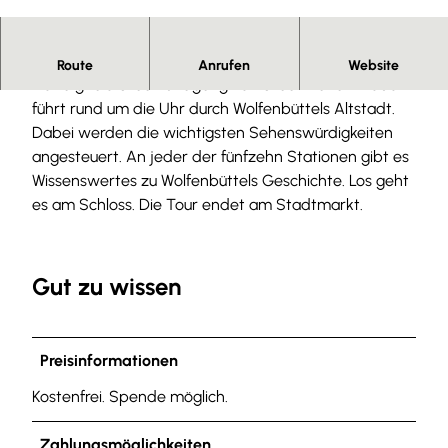
© Stadt Wolfenbüttel |
CC0
Wolfenbüttel digital entdecken.
Route
Anrufen
Website
Der digitale Stadtrundgang von Stadt-Land-Erleben
führt rund um die Uhr durch Wolfenbüttels Altstadt.
Dabei werden die wichtigsten Sehenswürdigkeiten
angesteuert. An jeder der fünfzehn Stationen gibt es
Wissenswertes zu Wolfenbüttels Geschichte. Los geht
es am Schloss. Die Tour endet am Stadtmarkt.
Gut zu wissen
Preisinformationen
Kostenfrei. Spende möglich.
Zahlungsmöglichkeiten