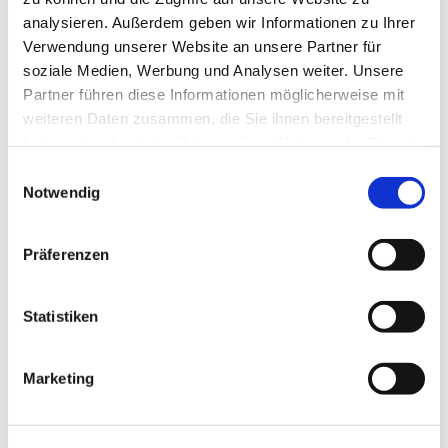
analysieren. Außerdem geben wir Informationen zu Ihrer
Kontaktdaten
Verwendung unserer Website an unsere Partner für
soziale Medien, Werbung und Analysen weiter. Unsere
Stadt-Land-Erleben
Partner führen diese Informationen möglicherweise mit
Schlossplatz
weiteren Daten zusammen, die Sie ihnen bereitgestellt
38300
Wolfenbüttel
haben oder die sie im Rahmen Ihrer Nutzung der Dienste
+49 4234 / 9425620
gesammelt haben.
E
kontakt@die-entdeckerprofis.de
Notwendig
i
Website
n
w
Blog
Präferenzen
i
YouTube
l
Anreise mit dem Auto
l
Statistiken
Anreise mit öffentlichen Verkehrsmitteln
i
g
Marketing
u
n
g