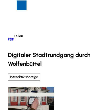
Z
Suche
Menü
u
m
I
n
h
Teilen
a
PDF
l
t
Digitaler Stadtrundgang durch
Wolfenbüttel
Interaktiv sonstige