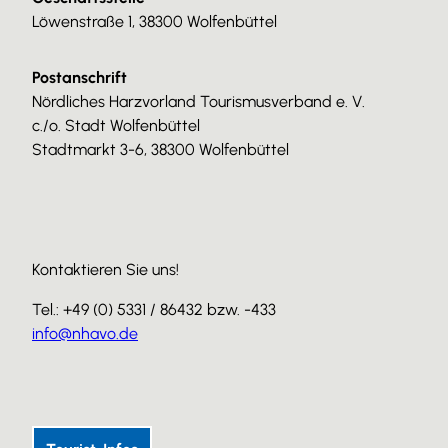
Löwenstraße 1, 38300 Wolfenbüttel
Postanschrift
Nördliches Harzvorland Tourismusverband e. V.
c./o. Stadt Wolfenbüttel
Stadtmarkt 3-6, 38300 Wolfenbüttel
Kontaktieren Sie uns!
Tel.: +49 (0) 5331 / 86432 bzw. -433
info@nhavo.de
I
F
Y
n
a
o
s
c
u