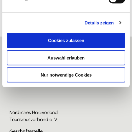
u
n
g
Details zeigen
s
a
u
Cookies zulassen
s
w
Auswahl erlauben
a
h
l
Nur notwendige Cookies
Nördliches Harzvorland
Tourismusverband e. V.
Geschäftsstelle