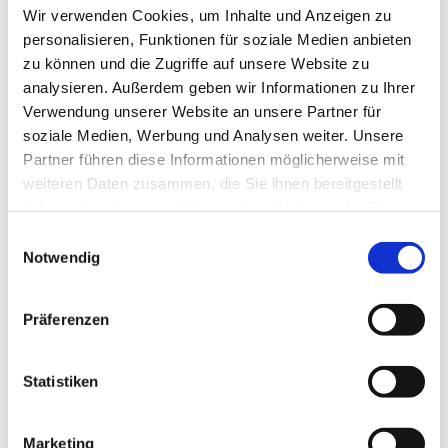
Wir verwenden Cookies, um Inhalte und Anzeigen zu
Anreise mit öffentlichen Verkehrsmitteln
personalisieren, Funktionen für soziale Medien anbieten
zu können und die Zugriffe auf unsere Website zu
analysieren. Außerdem geben wir Informationen zu Ihrer
Verwendung unserer Website an unsere Partner für
soziale Medien, Werbung und Analysen weiter. Unsere
Partner führen diese Informationen möglicherweise mit
Wir bedanken uns!
weiteren Daten zusammen, die Sie ihnen bereitgestellt
haben oder die sie im Rahmen Ihrer Nutzung der Dienste
Die nachfolgenden Einrichtungen und Institutionen
gesammelt haben.
haben uns in der Vergangenheit finanziell gefördert
E
Notwendig
i
n
w
Präferenzen
i
l
l
Statistiken
i
g
Marketing