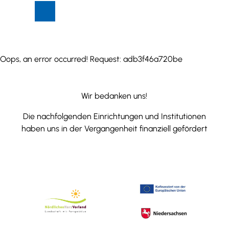
Z
Suche
Menü
u
m
I
n
Oops, an error occurred! Request: adb3f46a720be
h
a
l
Wir bedanken uns!
t
Die nachfolgenden Einrichtungen und Institutionen
haben uns in der Vergangenheit finanziell gefördert