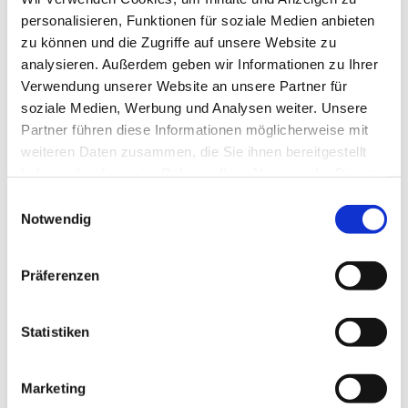
personalisieren, Funktionen für soziale Medien anbieten
Sehenswertes
zu können und die Zugriffe auf unsere Website zu
analysieren. Außerdem geben wir Informationen zu Ihrer
Touren
Verwendung unserer Website an unsere Partner für
soziale Medien, Werbung und Analysen weiter. Unsere
Partner führen diese Informationen möglicherweise mit
weiteren Daten zusammen, die Sie ihnen bereitgestellt
Kontaktdaten
haben oder die sie im Rahmen Ihrer Nutzung der Dienste
gesammelt haben.
Eisenbahnmuseum Vienenburg
E
Bahnhofstraße 8
Notwendig
i
38690
Goslar OT Vienenburg
n
+49 151 62875694
w
Präferenzen
i
vev-sonderzug@gmx.de
l
Website
l
Statistiken
i
Anreise mit dem Auto
g
Marketing
Anreise mit öffentlichen Verkehrsmitteln
u