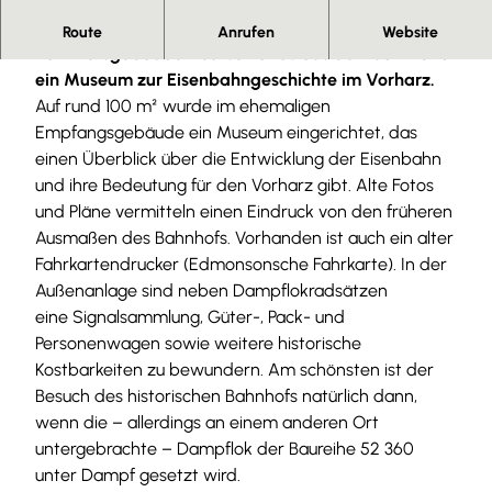
Stilecht befindet sich im ältesten noch erhaltenen
Route
Anrufen
Website
Bahnhofsgebäude Deutschlands aus dem Jahr 1840
ein Museum zur Eisenbahngeschichte im Vorharz.
Auf rund 100 m² wurde im ehemaligen
Empfangsgebäude ein Museum eingerichtet, das
einen Überblick über die Entwicklung der Eisenbahn
und ihre Bedeutung für den Vorharz gibt. Alte Fotos
und Pläne vermitteln einen Eindruck von den früheren
Ausmaßen des Bahnhofs. Vorhanden ist auch ein alter
Fahrkartendrucker (Edmonsonsche Fahrkarte). In der
Außenanlage sind neben Dampflokradsätzen
eine Signalsammlung, Güter-, Pack- und
Personenwagen sowie weitere historische
Kostbarkeiten zu bewundern. Am schönsten ist der
Besuch des historischen Bahnhofs natürlich dann,
wenn die – allerdings an einem anderen Ort
untergebrachte – Dampflok der Baureihe 52 360
unter Dampf gesetzt wird.