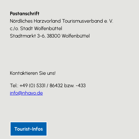
Postanschrift
Nördliches Harzvorland Tourismusverband e. V.
c./o. Stadt Wolfenbüttel
Stadtmarkt 3-6, 38300 Wolfenbüttel
Kontaktieren Sie uns!
Tel.: +49 (0) 5331 / 86432 bzw. -433
info@nhavo.de
I
F
Y
n
a
o
s
c
u
Tourist-Infos
t
e
T