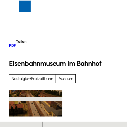
Z
Suche
Menü
u
m
I
n
h
Teilen
a
PDF
l
t
Eisenbahnmuseum im Bahnhof
Nostalgie-/Freizeitbahn
Museum
© Bahnhof Vienenburg, Helmut Moritz |
CC-BY