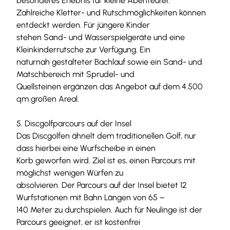
besonderes Erlebnis für kleine Abenteurer.
e
Zahlreiche Kletter- und Rutschmöglichkeiten können
.
entdeckt werden. Für jüngere Kinder
V
stehen Sand- und Wasserspielgeräte und eine
.
Kleinkinderrutsche zur Verfügung. Ein
(
naturnah gestalteter Bachlauf sowie ein Sand- und
3
Matschbereich mit Sprudel- und
6
Quellsteinen ergänzen das Angebot auf dem 4.500
)
qm großen Areal.
.
j
5. Discgolfparcours auf der Insel
p
Das Discgolfen ähnelt dem traditionellen Golf, nur
g
dass hierbei eine Wurfscheibe in einen
Korb geworfen wird. Ziel ist es, einen Parcours mit
möglichst wenigen Würfen zu
absolvieren. Der Parcours auf der Insel bietet 12
Wurfstationen mit Bahn Längen von 65 –
140 Meter zu durchspielen. Auch für Neulinge ist der
Parcours geeignet, er ist kostenfrei