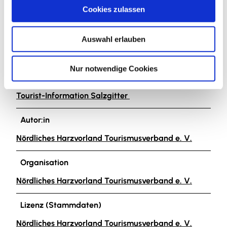
u
Events am Salzgittersee. Der Drachenboot-Cup
Cookies zulassen
s
findet jährlich am vorletzten Wochenende
w
vor den Sommerferien statt und bietet Unterhaltung
Auswahl erlauben
a
für Groß und Klein. Hier kommen sowohl
h
Teilnehmende als auch Besuchende auf Ihre Kosten.
l
Nur notwendige Cookies
Ansprechpartner:in
Tourist-Information Salzgitter
Autor:in
Nördliches Harzvorland Tourismusverband e. V.
Organisation
Nördliches Harzvorland Tourismusverband e. V.
Lizenz (Stammdaten)
Nördliches Harzvorland Tourismusverband e. V.