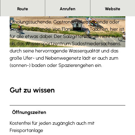
225 Hektar „Erholungslandschaft Salzgittersee“
Route
Anrufen
Website
Ob für (Wasser-) Sportbegeisterte oder
A
© Anna Meurer
Erholungssuchende, Gastronomieliebhabende oder
c
Sonnenanbetende. Von Flanieren bis Tauchen, hier ist
h
für alle etwas dabei. Der Salzgittersee gilt nicht nur
i
als das Wassersportzentrum Südostniedersachsens,
m
durch seine hervorragende Wasserqualität und das
© Anna Meurer
M
große Ufer- und Nebenwegenetz lädt er auch zum
e
(sonnen-) baden oder Spazierengehen ein.
u
r
e
Gut zu wissen
r
_
2
Öffnungszeiten
0
1
Kostenfrei für jeden zugänglich auch mit
7
Freisportanlage