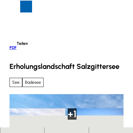
Z
Suche
Menü
u
m
I
n
h
Teilen
a
PDF
l
t
Erholungslandschaft Salzgittersee
See
Badesee