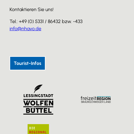
Kontaktieren Sie uns!
Tel.: +49 (0) 5331 / 86432 bzw. -433
info@nhavo.de
I
F
Y
n
a
o
s
c
u
Tourist-Infos
t
e
T
a
b
u
g
o
b
r
o
e
a
k
m