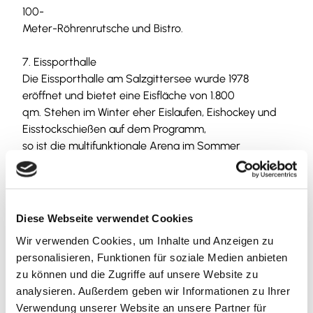
100-
Meter-Röhrenrutsche und Bistro.
7. Eissporthalle
Die Eissporthalle am Salzgittersee wurde 1978
eröffnet und bietet eine Eisfläche von 1.800
qm. Stehen im Winter eher Eislaufen, Eishockey und
Eisstockschießen auf dem Programm,
so ist die multifunktionale Arena im Sommer
Schauplatz von Musik- und
Sportveranstaltungen sowie Fachmessen.
8. Veranstaltungen
Diese Webseite verwendet Cookies
Alljährlich finden am Salzgittersee 60 bis 70 saisonale
Wir verwenden Cookies, um Inhalte und Anzeigen zu
Veranstaltungs- und Aktionstage statt,
personalisieren, Funktionen für soziale Medien anbieten
die bis zu mehrere zehntausend Besucherenden an
zu können und die Zugriffe auf unsere Website zu
den See locken. Aktuelle Termine
analysieren. Außerdem geben wir Informationen zu Ihrer
werden auf den städtischen Internetseiten und im
Verwendung unserer Website an unsere Partner für