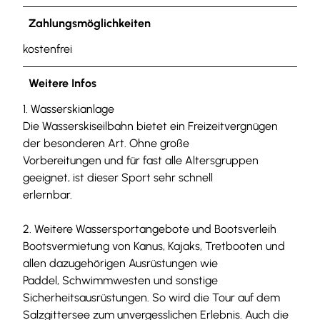
_
N
Zahlungsmöglichkeiten
ö
kostenfrei
r
d
Weitere Infos
l
i
1. Wasserskianlage
c
Die Wasserskiseilbahn bietet ein Freizeitvergnügen
h
der besonderen Art. Ohne große
e
Vorbereitungen und für fast alle Altersgruppen
s
geeignet, ist dieser Sport sehr schnell
H
erlernbar.
a
r
2. Weitere Wassersportangebote und Bootsverleih
z
Bootsvermietung von Kanus, Kajaks, Tretbooten und
v
allen dazugehörigen Ausrüstungen wie
o
Paddel, Schwimmwesten und sonstige
r
Sicherheitsausrüstungen. So wird die Tour auf dem
l
Salzgittersee zum unvergesslichen Erlebnis. Auch die