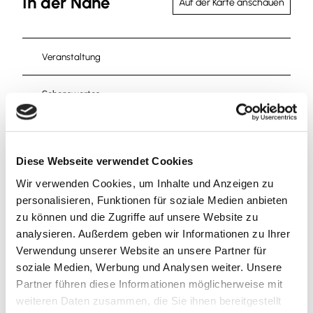
In der Nähe
Auf der Karte anschauen
Veranstaltung
Sehenswertes
Touren
Diese Webseite verwendet Cookies
Wir verwenden Cookies, um Inhalte und Anzeigen zu
Kontaktdaten
personalisieren, Funktionen für soziale Medien anbieten
zu können und die Zugriffe auf unsere Website zu
Lange Herzogstraße 9
analysieren. Außerdem geben wir Informationen zu Ihrer
38300
Wolfenbüttel
Verwendung unserer Website an unsere Partner für
+49 931 / 90004448
soziale Medien, Werbung und Analysen weiter. Unsere
info@euroshop-online.de
Partner führen diese Informationen möglicherweise mit
weiteren Daten zusammen, die Sie ihnen bereitgestellt
Website