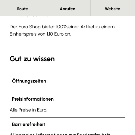
Discounter in Wolfenbüttel.
Route
Anrufen
Website
ALLES für 1,10 Euro
Der Euro Shop bietet 100%seiner Artikel zu einem
Einheitspreis von 1,10 Euro an.
Gut zu wissen
Öffnungszeiten
Preisinformationen
Alle Preise in Euro.
Barrierefreiheit