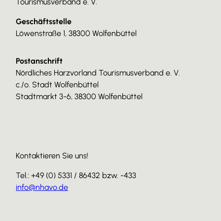
Tourismusverband e. V.
Geschäftsstelle
Löwenstraße 1, 38300 Wolfenbüttel
Postanschrift
Nördliches Harzvorland Tourismusverband e. V.
c./o. Stadt Wolfenbüttel
Stadtmarkt 3-6, 38300 Wolfenbüttel
Kontaktieren Sie uns!
Tel.: +49 (0) 5331 / 86432 bzw. -433
info@nhavo.de
I
F
Y