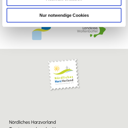
h
l
Nur notwendige Cookies
Nördliches Harzvorland