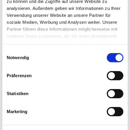
zu können und die Zugriffe auf unsere Website zu
Touren
analysieren. Außerdem geben wir Informationen zu Ihrer
Verwendung unserer Website an unsere Partner für
soziale Medien, Werbung und Analysen weiter. Unsere
Partner führen diese Informationen möglicherweise mit
Kontaktdaten
weiteren Daten zusammen, die Sie ihnen bereitgestellt
haben oder die sie im Rahmen Ihrer Nutzung der Dienste
An der Kirche 3
gesammelt haben.
E
38170
Schöppenstedt
Notwendig
i
+49 5332 / 968030
n
schoeppenstedt.pr@lk-bs.de
w
Präferenzen
Website
i
l
Anreise mit dem Auto
l
Statistiken
i
Anreise mit öffentlichen Verkehrsmitteln
g
Marketing
u
n
g