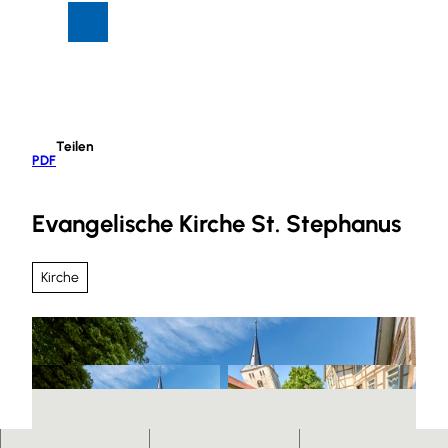
Z
Suche
Menü
u
m
I
n
h
Teilen
a
PDF
l
t
Evangelische Kirche St. Stephanus
Kirche