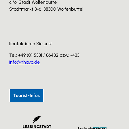
c./o. Stadt Wolfenbüttel
Stadtmarkt 3-6, 38300 Wolfenbüttel
Kontaktieren Sie uns!
Tel.: +49 (0) 5331 / 86432 bzw. -433
info@nhavo.de
I
F
Y
n
a
o
s
c
u
Tourist-Infos
t
e
T
a
b
u
g
o
b
r
o
e
a
k