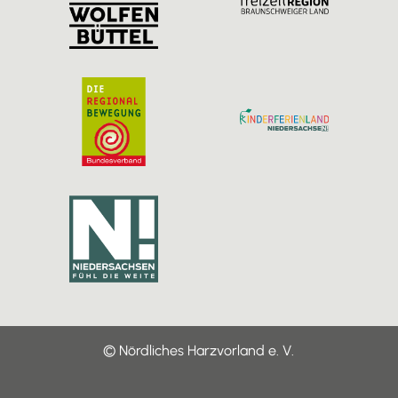
m
© Nördliches Harzvorland e. V.