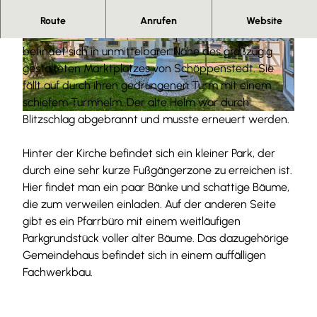
Evangelische Kirche St. Stephanus
Route
Anrufen
Website
Die barocke Saalkirche aus verputzten Bruchsteinen
© Anna Meurer |
CC-BY-SA
© Anna Meurer |
CC-BY-SA
befindet sich in unmittelbarer Nähe des großzügig
gestalteten Marktplatzes von Schöppenstedt. Sie
fällt auf durch ihren gedrungenen Turm mit einem
schiefem Turmhelm. Der alte Helm war durch
Blitzschlag abgebrannt und musste erneuert werden.
© Anna Meurer |
CC-BY-SA
Hinter der Kirche befindet sich ein kleiner Park, der
durch eine sehr kurze Fußgängerzone zu erreichen ist.
Hier findet man ein paar Bänke und schattige Bäume,
die zum verweilen einladen. Auf der anderen Seite
gibt es ein Pfarrbüro mit einem weitläufigen
Parkgrundstück voller alter Bäume. Das dazugehörige
Gemeindehaus befindet sich in einem auffälligen
Fachwerkbau.