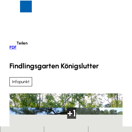
Z
Suche
Menü
u
m
I
n
h
Teilen
a
PDF
l
t
Findlingsgarten Königslutter
Infopunkt