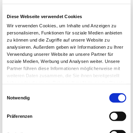
05353 3003
info@geopark-hblo.de
Diese Webseite verwendet Cookies
Website
Wir verwenden Cookies, um Inhalte und Anzeigen zu
personalisieren, Funktionen für soziale Medien anbieten
Anreise mit dem Auto
zu können und die Zugriffe auf unsere Website zu
analysieren. Außerdem geben wir Informationen zu Ihrer
Anreise mit öffentlichen Verkehrsmitteln
Verwendung unserer Website an unsere Partner für
soziale Medien, Werbung und Analysen weiter. Unsere
Partner führen diese Informationen möglicherweise mit
weiteren Daten zusammen, die Sie ihnen bereitgestellt
haben oder die sie im Rahmen Ihrer Nutzung der Dienste
gesammelt haben.
E
Wir bedanken uns!
Notwendig
i
Die nachfolgenden Einrichtungen und Institutionen
n
haben uns in der Vergangenheit finanziell gefördert
w
Präferenzen
i
l