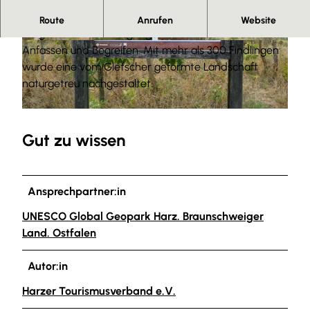
Dieser Geopunkt eröffnet Ihnen ein Fenster in die
Route
Anrufen
Website
erdgeschichtliche Vergangenheit – eine Welt zum
© Geopark HBLO |
CC-BY
© Geopark HBLO |
CC-BY
Anfassen und Begreifen. Mit mehr als 300 Findlingen
wurde eine vom Gletscher geformte Landschaft
naturgetreu nachgestaltet.
© Geopark HBLO |
CC-BY
Gut zu wissen
Ansprechpartner:in
UNESCO Global Geopark Harz. Braunschweiger
Land. Ostfalen
Autor:in
Harzer Tourismusverband e.V.