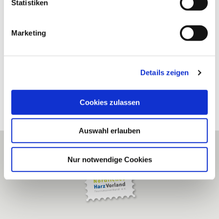
l
Statistiken
i
g
Marketing
u
n
g
Details zeigen
s
a
u
Cookies zulassen
s
w
Auswahl erlauben
a
h
l
Nur notwendige Cookies