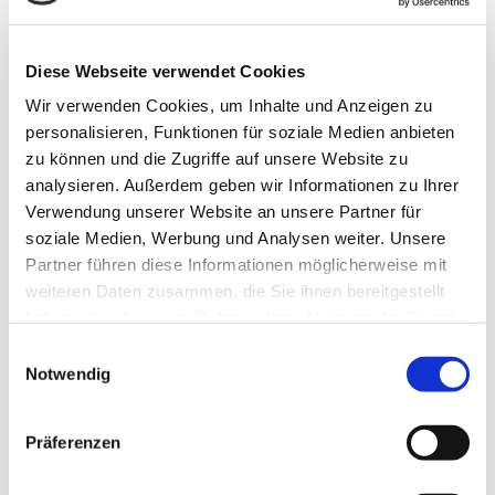
Parken
Kostenfreie Parkplätze stehen gegenüber der
Diese Webseite verwendet Cookies
Minigolfanlage zur Verfügung.
Wir verwenden Cookies, um Inhalte und Anzeigen zu
personalisieren, Funktionen für soziale Medien anbieten
Öffentliche Verkehrsmittel
zu können und die Zugriffe auf unsere Website zu
Der Gesundheitspark am Minigolfplatz ist nicht direkt
analysieren. Außerdem geben wir Informationen zu Ihrer
mit öffentlichen Verkehrsmitteln zu erreichen. Die
Verwendung unserer Website an unsere Partner für
nächstgelegene Haltestelle mit etwa 15 Minuten
soziale Medien, Werbung und Analysen weiter. Unsere
Fußmarsch ist "Salzgitter-Gebhardshagen SÜD".
Partner führen diese Informationen möglicherweise mit
Verbindungssuche ÖPNV
weiteren Daten zusammen, die Sie ihnen bereitgestellt
haben oder die sie im Rahmen Ihrer Nutzung der Dienste
Organisation
gesammelt haben.
E
Tourist-Information Salzgitter c/o Wirtschafts- und
Notwendig
i
Innovationsförderung Salzgitter GmbH
n
w
Präferenzen
Lizenz (Stammdaten)
i
l
Tourist-Information Salzgitter