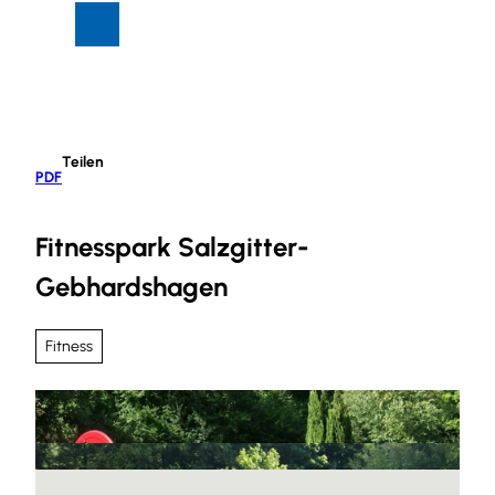
Z
Suche
Menü
u
m
I
n
h
Teilen
a
PDF
l
t
Fitnesspark Salzgitter-
Gebhardshagen
Fitness