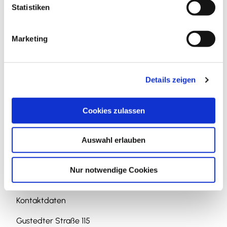
l
Statistiken
i
g
Marketing
u
n
g
Details zeigen
s
In der Nähe
Auf der Karte anschauen
a
u
Cookies zulassen
s
Sehenswertes
w
Auswahl erlauben
a
h
Touren
l
Nur notwendige Cookies
Kontaktdaten
Gustedter Straße 115