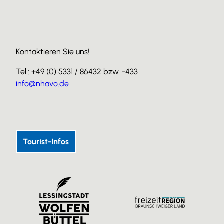
Kontaktieren Sie uns!
Tel.: +49 (0) 5331 / 86432 bzw. -433
info@nhavo.de
I
F
Y
n
a
o
s
c
u
Tourist-Infos
t
e
T
a
b
u
g
o
b
r
o
e
a
k
m