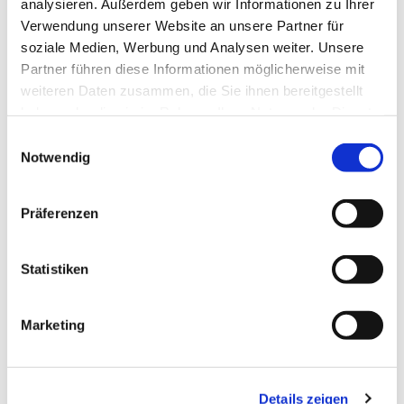
analysieren. Außerdem geben wir Informationen zu Ihrer
Verwendung unserer Website an unsere Partner für
soziale Medien, Werbung und Analysen weiter. Unsere
Kontaktdaten
Partner führen diese Informationen möglicherweise mit
weiteren Daten zusammen, die Sie ihnen bereitgestellt
Lange Herzogstraße 14
haben oder die sie im Rahmen Ihrer Nutzung der Dienste
38300
Wolfenbüttel
gesammelt haben.
E
+49 5331 / 9078460
Notwendig
i
filiale2090@freenet-shop.de
n
Website
w
Präferenzen
i
Anreise mit dem Auto
l
l
Statistiken
Anreise mit öffentlichen Verkehrsmitteln
i
g
Marketing
u
n
g
Details zeigen
s