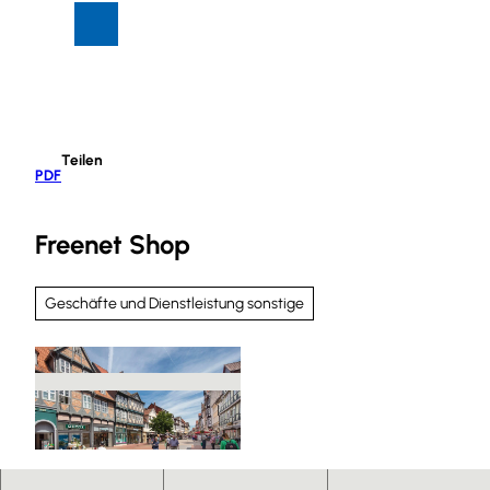
Z
Suche
Menü
u
m
I
n
h
Teilen
a
PDF
l
t
Freenet Shop
Geschäfte und Dienstleistung sonstige
© Christian Bierwagen |
CC-BY-SA