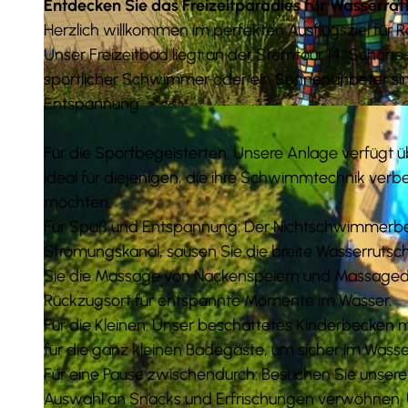
Entdecken Sie das Freizeitparadies für Wasserra
Herzlich willkommen im perfekten Ausflugsziel für R
Unser Freizeitbad liegt an der Sterntour 14 "Schöne
sportlicher Schwimmer oder ein Sonnenanbeter sin
Entspannung.
© Martin Wevelsiep | pv-ufo.de |
CC-BY
Für die Sportbegeisterten: Unsere Anlage verfüg
ideal für diejenigen, die ihre Schwimmtechnik ver
möchten.
Für Spaß und Entspannung: Der Nichtschwimmerbereic
Strömungskanal, sausen Sie die breite Wasserrutsch
Sie die Massage von Nackenspeiern und Massagedü
Rückzugsort für entspannte Momente im Wasser.
Für die Kleinen: Unser beschattetes Kinderbecken mi
für die ganz kleinen Badegäste, um sicher im Wasse
Für eine Pause zwischendurch: Besuchen Sie unseren
Auswahl an Snacks und Erfrischungen verwöhnen. U