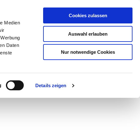
Cookies zulassen
le Medien
ir
Auswahl erlauben
, Werbung
ren Daten
Nur notwendige Cookies
ienste
Teilen
PDF
g
Details zeigen