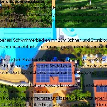
tten und Sonnenanbeter
adfahrer, die eine erfrischende Pause auf ihrer Tour suchen
-Dorfer-Route" und bietet für jeden etwas, egal ob Sie ein
d. Tauchen Sie ein in die Welt des Wasserspaßes und der
© Martin Wevelsiep | pv-ufo.de |
CC-BY
t über ein Schwimmerbecken mit 25m Bahnen und Startblö
bessern oder einfach ein paar energiegeladene Bahnen zi
h ist ein Paradies für alle Altersgruppen. Erleben Sie d
e hinab, lassen Sie sich im Brodelbecken treiben oder ge
sen. Die Badeinsel bietet zudem einen besonderen
t einem zauberhaften Wasserpilz in der Mitte ist der idea
r zu toben und zu spielen.
 Kiosk mit Sonnenterrasse und lassen Sie sich von einer
nsere ausgedehnten Liegewiesen bieten für jeden das r