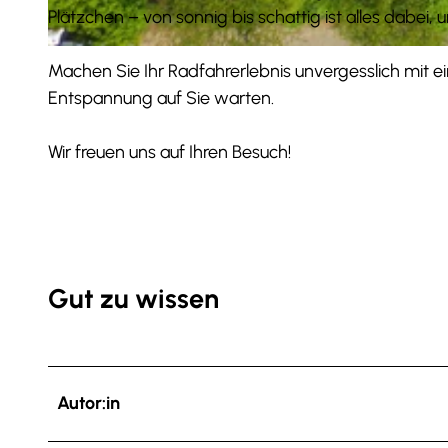
Plätzchen – von sonnig bis schattig ist alles dabei
© Martin Wevelsiep | pv-ufo.de |
CC-BY
Machen Sie Ihr Radfahrerlebnis unvergesslich mit 
Entspannung auf Sie warten.
Wir freuen uns auf Ihren Besuch!
Gut zu wissen
Autor:in