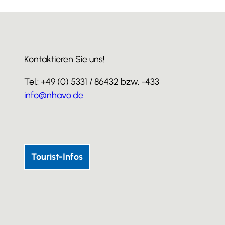
Kontaktieren Sie uns!
Tel.: +49 (0) 5331 / 86432 bzw. -433
info@nhavo.de
I
F
Y
n
a
o
s
c
u
Tourist-Infos
t
e
T
a
b
u
g
o
b
r
o
e
a
k