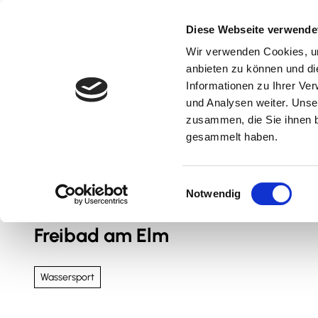
Z
u
Diese Webseite verwende
m
Wir verwenden Cookies, um
Natur & Aktiv
Kultur & Erlebnis
Kulinarik
I
anbieten zu können und di
n
Informationen zu Ihrer Ve
und Analysen weiter. Unse
h
zusammen, die Sie ihnen b
a
gesammelt haben.
l
t
Sie sind hier
Nördliches Harzvorland
E
Notwendig
i
n
Freibad am Elm
w
i
l
Wassersport
l
i