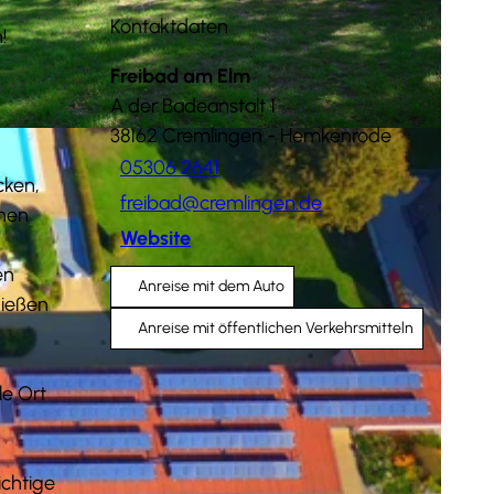
Kontaktdaten
!
Freibad am Elm
A der Badeanstalt 1
38162
Cremlingen
- Hemkenrode
05306 2641
cken,
freibad@cremlingen.de
ehen
Website
en
Anreise mit dem Auto
nießen
Anreise mit öffentlichen Verkehrsmitteln
le Ort
ichtige