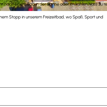
, um nach einem Bad in der Sonne oder im kühlen Nass zu re
einem Stopp in unserem Freizeitbad, wo Spaß, Sport und