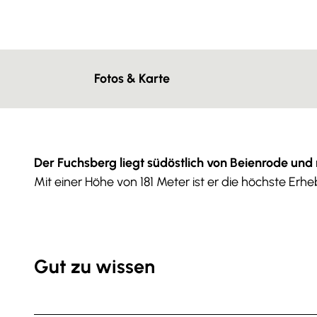
g
u
n
g
s
Fotos & Karte
a
u
s
w
a
Der Fuchsberg liegt südöstlich von Beienrode und
h
Mit einer Höhe von 181 Meter ist er die höchste Er
l
Gut zu wissen