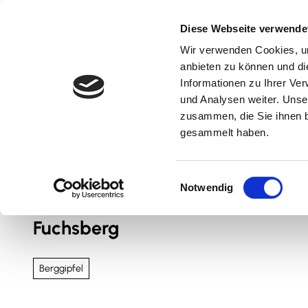
Z
u
Diese Webseite verwende
m
Wir verwenden Cookies, um
Natur & Aktiv
Kultur & Erlebnis
Kulinarik
I
anbieten zu können und di
n
Informationen zu Ihrer Ve
und Analysen weiter. Unse
h
zusammen, die Sie ihnen b
a
gesammelt haben.
l
t
Sie sind hier
Nördliches Harzvorland
E
Notwendig
i
n
Fuchsberg
w
i
l
Berggipfel
l
i