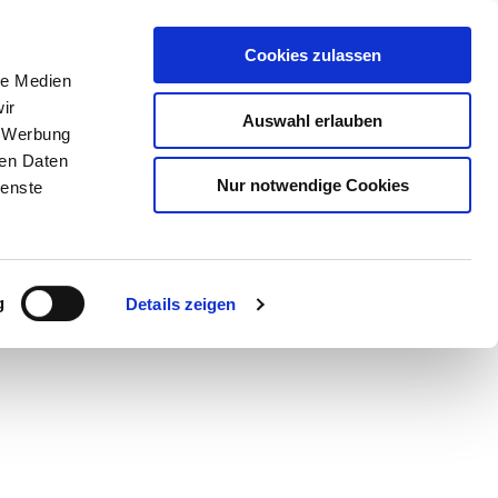
Cookies zulassen
le Medien
ir
Auswahl erlauben
, Werbung
ren Daten
Nur notwendige Cookies
ienste
Teilen
PDF
g
Details zeigen