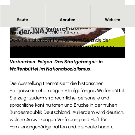
V
Justiz und Strafvollzug im Nationalsozialismus und
Route
Anrufen
Website
i
der frühen Bundesrepublik.
d
© Christian Bierwagen |
CC-BY-SA
© Christian Bierwagen |
CC-BY-SA
Das im November 2019 eröffnete
e
Dokumentationszentrum auf dem Gelände der
o
Justizvollzugsanstalt (JVA) Wolfenbüttel zeigt eine
a
multimediale Dauerausstellung mit dem Titel
Recht.
b
Verbrechen. Folgen. Das Strafgefängnis in
s
Wolfenbüttel im Nationalsozialismus
.
p
i
Die Ausstellung thematisiert die historischen
e
Ereignisse im ehemaligen Strafgefängnis Wolfenbüttel.
l
Sie zeigt zudem strafrechtliche, personelle und
e
sprachliche Kontinuitäten und Brüche in der frühen
n
Bundesrepublik Deutschland. Außerdem wird deutlich,
welche Auswirkungen Verfolgung und Haft für
Familienangehörige hatten und bis heute haben.