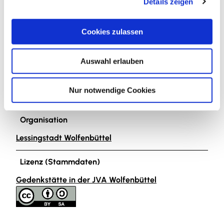
Details zeigen
s
a
Blog
u
Facebook
Cookies zulassen
s
Instagram
w
YouTube
Auswahl erlauben
a
h
Autor:in
l
Nur notwendige Cookies
Lessingstadt Wolfenbüttel
Organisation
Lessingstadt Wolfenbüttel
Lizenz (Stammdaten)
Gedenkstätte in der JVA Wolfenbüttel