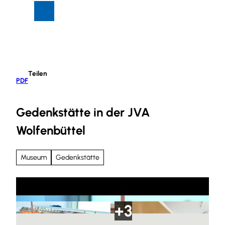
Z
Suche
Menü
u
m
I
n
h
Teilen
a
PDF
l
t
Gedenkstätte in der JVA
Wolfenbüttel
Museum
Gedenkstätte