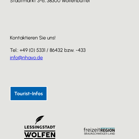
Stadtmarkt 3-6, 38300 Wolfenbüttel
Kontaktieren Sie uns!
Tel.: +49 (0) 5331 / 86432 bzw. -433
info@nhavo.de
I
F
Y
n
a
o
s
c
u
Tourist-Infos
t
e
T
a
b
u
g
o
b
r
o
e
a
k
m