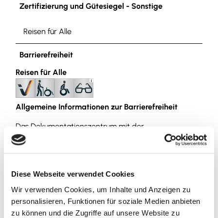
Zertifizierung und Gütesiegel - Sonstige
Reisen für Alle
Barrierefreiheit
Reisen für Alle
Allgemeine Informationen zur Barrierefreiheit
Das Dokumentationszentrum mit der
Dauerausstellung ist mit dem Rollstuhl barrierefrei
zugänglich. Im Erdgeschoss befindet sich eine
barrierefreie Toilette.
Diese Webseite verwendet Cookies
Die historischen Orte in der JVA Wolfenbüttel
Wir verwenden Cookies, um Inhalte und Anzeigen zu
sind
nicht barrierefrei
zugänglich.
personalisieren, Funktionen für soziale Medien anbieten
Die multimediale Lernumgebung in den ehemaligen
zu können und die Zugriffe auf unsere Website zu